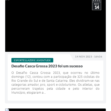
NOV
14
14 NOV 2023 - 16h36
ESPORTES,LAZER E JUVENTUDE
Desafio Casca Grossa 2023 foi um sucesso
O Desafio Casca Grossa 2023, que ocorreu no último
domingo (12), contou com a participação de 325 ciclistas do
Rio Grande do Sul e de Santa Catarina. Eles dividiram-se nas
categorias amador, pro, sport e cicloturismo. Os atletas, que
percorreram trajetos pela cidade e pelo interior do
Município, elogiaram a...