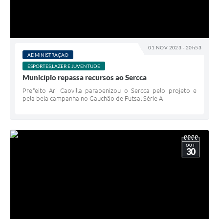
01 NOV 2023 - 20h53
ADMINISTRAÇÃO
ESPORTES,LAZER E JUVENTUDE
Município repassa recursos ao Sercca
Prefeito Ari Caovilla parabenizou o Sercca pelo projeto e
pela bela campanha no Gauchão de Futsal Série A
OUT
30