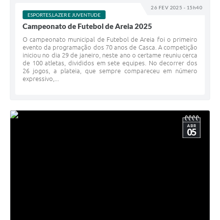
26 FEV 2025 - 15h40
Calendário de vacinação Covid-19
ESPORTES,LAZER E JUVENTUDE
Campeonato de Futebol de Areia 2025
A NOSSA CIDADE
O campeonato municipal de Futebol de Areia foi o primeiro
evento da programação dos 70 anos de Casca. A competição
iniciou no dia 29 de janeiro, neste ano o certame reuniu cerca
Galeria de Fotos
de 100 atletas, divididos em sete equipes. No decorrer dos
26 jogos, a plateia, que sempre compareceu em número
expressivo,...
Contratos
Ouvidoria
Audiências Públicas
ABR
05
Arquivos para Download
Notícias
Obras
Galeria de Vídeos
Projetos