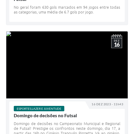
No geral foram 630 gols marcados em 94 jogos entre todas
as categorias, uma média de 6.7 gols por jogo.
DEZ
16
16 DEZ 2023 - 11h43
ESPORTES,LAZER E JUVENTUDE
Domingo de decisões no Futsal
Domingo de decisões no Campeonato Municipal e Regional
de Futsal! Prestigie os confrontos neste domingo, dia 17, a
partir das 16h no Ginásio Tranquilo Pinzetta. Vá ao ginásio,