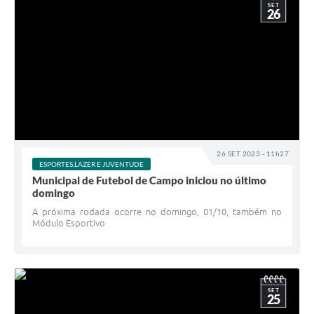
SET
26
26 SET 2023 - 11h27
ESPORTES,LAZER E JUVENTUDE
Municipal de Futebol de Campo iniciou no último
domingo
A próxima rodada ocorre no domingo, 01/10, também no
Módulo Esportivo
SET
25