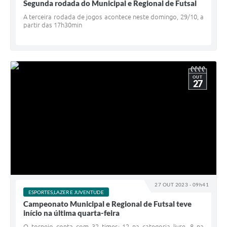
Segunda rodada do Municipal e Regional de Futsal
A terceira rodada de jogos acontece neste domingo, 29/10, a
partir das 17h30min
OUT
27
27 OUT 2023 - 09h41
ESPORTES,LAZER E JUVENTUDE
Campeonato Municipal e Regional de Futsal teve
início na última quarta-feira
O torneio conta com 32 times: 12 na categoria livre, 8 na