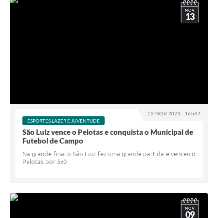
NOV
13
13 NOV 2023 - 16h47
ESPORTES,LAZER E JUVENTUDE
São Luiz vence o Pelotas e conquista o Municipal de
Futebol de Campo
Na grande final o São Luiz fez uma grande partida e venceu o
Pelotas por 5x0
NOV
09