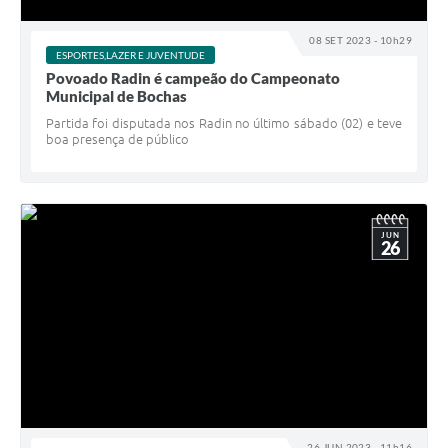
08 SET 2023 - 10h29
ESPORTES,LAZER E JUVENTUDE
Povoado Radin é campeão do Campeonato
Municipal de Bochas
Partida foi disputada nos Radin no último sábado (02) e teve
boa presença de público
JUN
26
26 JUN 2023 - 11h16