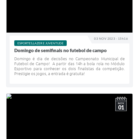
03 NOV 2023 - 15h16
ESPORTES,LAZER E JUVENTUDE
Domingo de semifinais no futebol de campo
Domingo é dia de decisões no Campeonato Municipal de
Futebol de Campo! A partir das 14h a bola rola no Módulo
Esportivo para conhecer os dois finalistas da competição.
Prestigie os jogos, a entrada é gratuita!
NOV
01