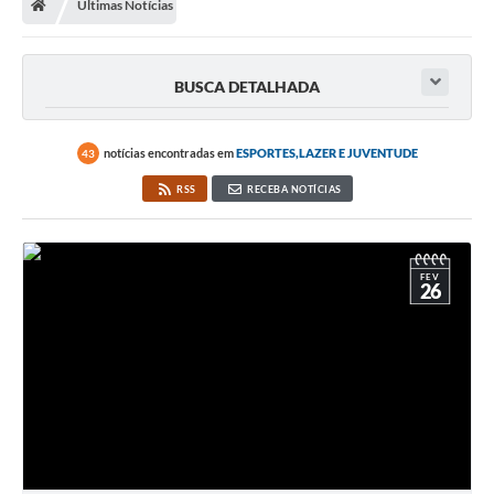
Últimas Notícias
Imprensa
BUSCA DETALHADA
Cidadão
notícias encontradas em
ESPORTES,LAZER E JUVENTUDE
43
Protocolo Digital
RSS
RECEBA NOTÍCIAS
CONCURSO
Parcerias da Lei 13.019/2014
FEV
26
Leis Municipais
Turismo
Governo
Conselho Municipal de Educação