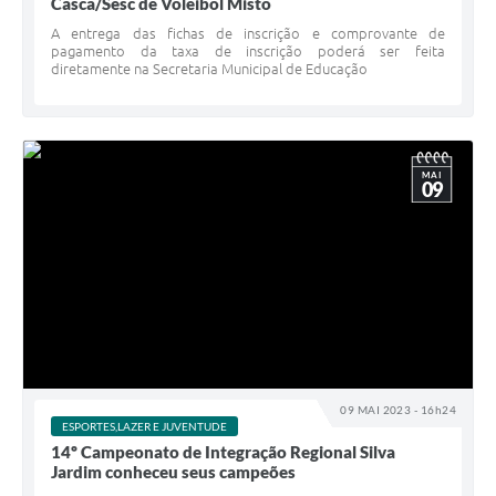
Casca/Sesc de Voleibol Misto
A entrega das fichas de inscrição e comprovante de
pagamento da taxa de inscrição poderá ser feita
diretamente na Secretaria Municipal de Educação
MAI
09
09 MAI 2023 - 16h24
ESPORTES,LAZER E JUVENTUDE
14º Campeonato de Integração Regional Silva
Jardim conheceu seus campeões