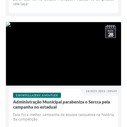
vale taça!
NOV
28
28 NOV 2023 - 09h49
ESPORTES,LAZER E JUVENTUDE
Administração Municipal parabeniza o Sercca pela
campanha no estadual
Esta foi a melhor campanha da equipe casquense na história
da competição