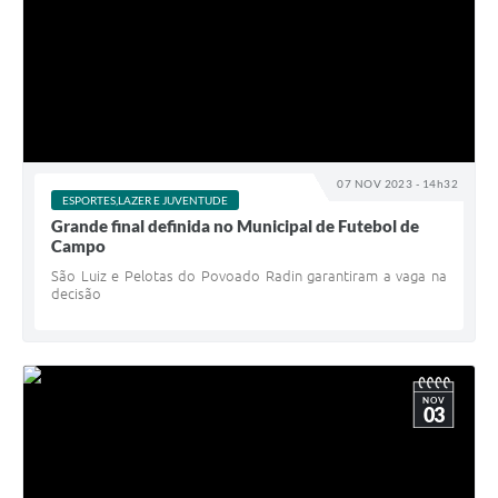
07 NOV 2023 - 14h32
ESPORTES,LAZER E JUVENTUDE
Grande final definida no Municipal de Futebol de
Campo
São Luiz e Pelotas do Povoado Radin garantiram a vaga na
decisão
NOV
03