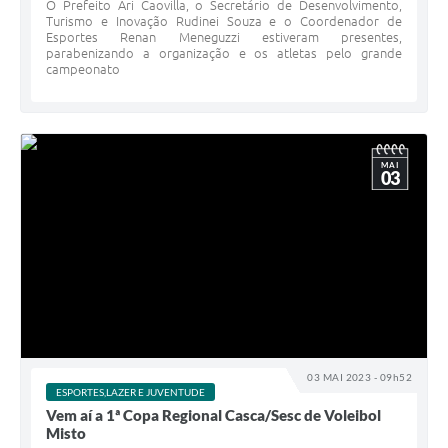
O Prefeito Ari Caovilla, o Secretário de Desenvolvimento,
Turismo e Inovação Rudinei Souza e o Coordenador de
Esportes Renan Meneguzzi estiveram presentes,
parabenizando a organização e os atletas pelo grande
campeonato
MAI
03
03 MAI 2023 - 09h52
ESPORTES,LAZER E JUVENTUDE
Vem aí a 1ª Copa Regional Casca/Sesc de Voleibol
Misto