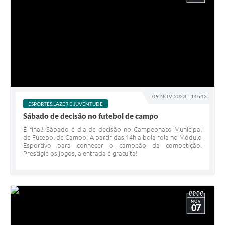
09 NOV 2023 - 14h43
ESPORTES,LAZER E JUVENTUDE
Sábado de decisão no futebol de campo
É final! Sábado é dia de decisão no Campeonato Municipal
de Futebol de Campo! A partir das 14h a bola rola no Módulo
Esportivo para conhecer o campeão da competição.
Prestigie os jogos, a entrada é gratuita!
NOV
07