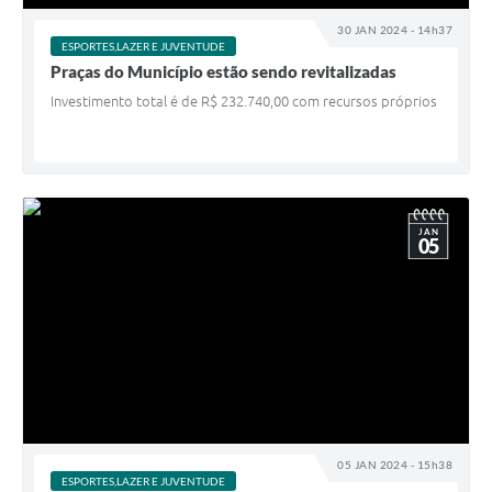
Agenda
30 JAN 2024 - 14h37
SIC
ESPORTES,LAZER E JUVENTUDE
Praças do Município estão sendo revitalizadas
Contato
Investimento total é de R$ 232.740,00 com recursos próprios
Turismo
JAN
05
05 JAN 2024 - 15h38
ESPORTES,LAZER E JUVENTUDE