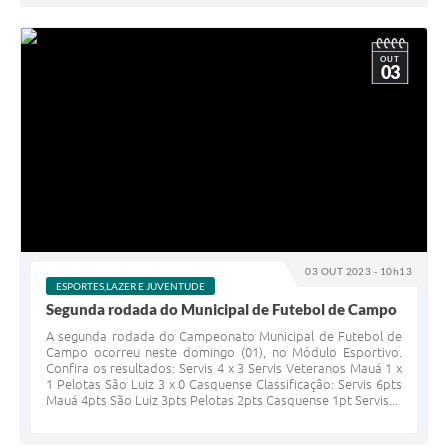
OUT
03
03 OUT 2023 - 10h13
ESPORTES,LAZER E JUVENTUDE
Segunda rodada do Municipal de Futebol de Campo
A segunda rodada do Campeonato Municipal de Futebol de
Campo ocorreu neste domingo (01), no Módulo Esportivo.
Confira os resultados: Servis 4 x 3 Servis Veteranos Mauá 1 x
1 Pelotas São Luiz 3 x 0 Casquense Classificação: Servis 6pts
Mauá 4pts São Luiz 3pts Pelotas 2pts Casquense 1pt Servis...