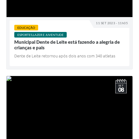
11 SET 2023 - 11h05
EDUCAÇÃO
ESPORTES,LAZER E JUVENTUDE
Municipal Dente de Leite está fazendo a alegria de
crianças e pais
Dente de Leite retornou após dois anos com 340 atletas
SET
08