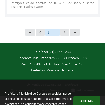
Inscrições estão abertas de 02 a 19 de maio e serão
disponibilizadas 8 vagas
Telefone: (54) 3347-1233
Endereço: Rua Tiradentes, 778 | CEP: 99260-000
Manhã: das 8h às 12h | Tarde: das 13h às 17h
Prefeitura Municipal de Casca
Versão do Sistema:
3.5.3 - 19/06/2026
Portal atualizado em:
04/08/2026 15:44
Dados Abertos
Prefeitura Municipal de Casca e os cookies: nosso
site usa cookies para melhorar a sua experiência de
ACEITAR
navegação. Ao continuar você concorda com a