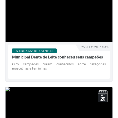
25 SET 2023 - 14h28
ESPORTES,LAZER E JUVENTUDE
Municipal Dente de Leite conheceu seus campeões
Oito campeões foram conhecidos entre categorias
masculinas e femininas
SET
20