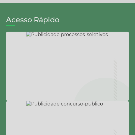
FACCIO
Acesso Rápido
SECRE
SECRE
TARIA
TARIA
DE
DE
TURIS
OBRAS
MO,
E
CULTU
TRÂNSI
RA E
TO
ESPOR
ADEMAR
TES
BORDIN
ADILSON
GIGLIOLI
VICE-PREFEITO
WAGNER TADEU MIRANDA