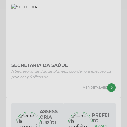
movimenta a Festa na...
19 JUL 2026
Encontro de Corais reúne cerca
de 200 vozes na abertura da Festa
na Colônia
SECRETARIA DA SAÚDE
A Secretaria de Saúde planeja, coordena e executa as
políticas públicas de...
VER DETALHES
ASSESS
PREFEI
ORIA
TO
JURÍDI
JURANDI