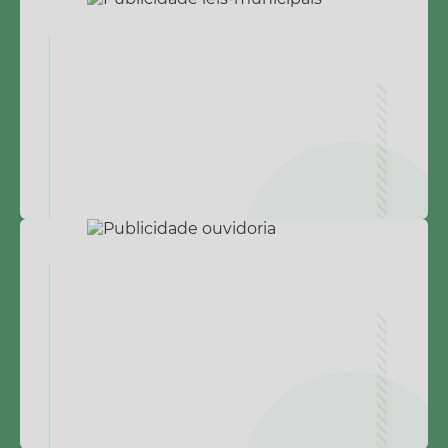
Calendário de vacinação Covid-19
A NOSSA CIDADE
Galeria de Fotos
Contratos
Ouvidoria
Audiências Públicas
Arquivos para Download
Notícias
Obras
Galeria de Vídeos
Projetos