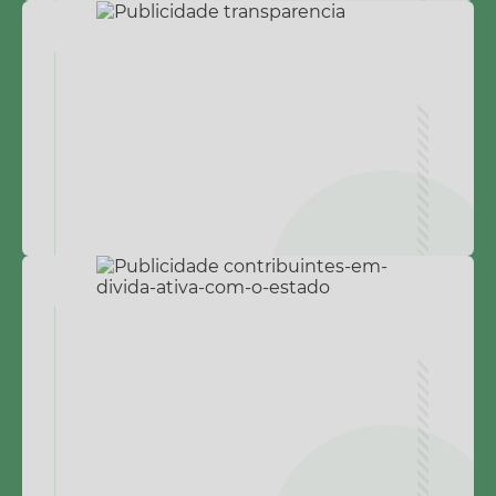
Contas Públicas
Legislação
Editais
Links
Serviços Online
Telefones Úteis
A Prefeitura
Enquete
Jornal