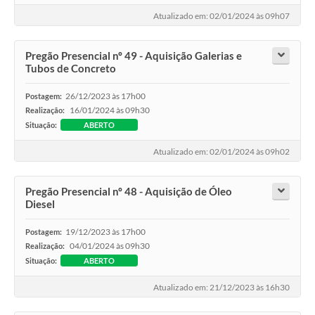
Calendário de vacinação Covid-19
Atualizado em: 02/01/2024 às 09h07
A NOSSA CIDADE
Pregão Presencial nº 49 - Aquisição Galerias e
Tubos de Concreto
Galeria de Fotos
26/12/2023 às 17h00
Postagem:
16/01/2024 às 09h30
Realização:
Contratos
Situação:
ABERTO
Ouvidoria
Atualizado em: 02/01/2024 às 09h02
Audiências Públicas
Pregão Presencial nº 48 - Aquisição de Óleo
Arquivos para Download
Diesel
Notícias
19/12/2023 às 17h00
Postagem:
04/01/2024 às 09h30
Realização:
Obras
Situação:
ABERTO
Galeria de Vídeos
Atualizado em: 21/12/2023 às 16h30
Projetos