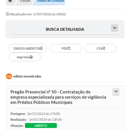
Editais
Editais de Licitação
Atualizado em: 17/07/2026 às 10h02
Imprensa
BUSCA DETALHADA
Cidadão
DADOS ABERTOS
PDF
CSV
Protocolo Digital
Imprimir
CONCURSO
Parcerias da Lei 13.019/2014
editais encontrados
336
Leis Municipais
Pregão Presencial nº 50 - Contratação de
Turismo
empresa especializada para serviços de vigilância
em Prédios Públicos Municipais
Governo
26/12/2023 às 17h00
Postagem:
16/01/2024 às 13h30
Realização:
Conselho Municipal de Educação
Situação:
ABERTO