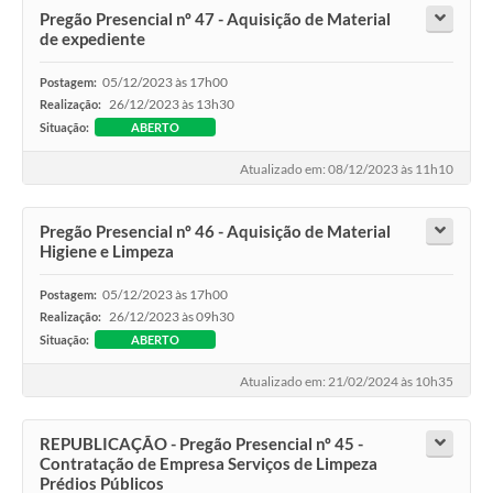
Pregão Presencial nº 47 - Aquisição de Material
Contas Públicas
de expediente
05/12/2023 às 17h00
Postagem:
Legislação
26/12/2023 às 13h30
Realização:
Situação:
ABERTO
Editais
Atualizado em: 08/12/2023 às 11h10
Links
Pregão Presencial nº 46 - Aquisição de Material
Higiene e Limpeza
Serviços Online
05/12/2023 às 17h00
Postagem:
Telefones Úteis
26/12/2023 às 09h30
Realização:
Situação:
ABERTO
A Prefeitura
Atualizado em: 21/02/2024 às 10h35
Enquete
REPUBLICAÇÃO - Pregão Presencial nº 45 -
Jornal
Contratação de Empresa Serviços de Limpeza
Prédios Públicos