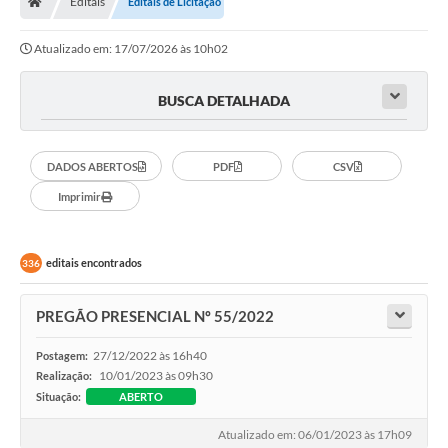
Editais
Editais de Licitação
Atualizado em: 17/07/2026 às 10h02
Imprensa
BUSCA DETALHADA
Cidadão
DADOS ABERTOS
PDF
CSV
Protocolo Digital
Imprimir
CONCURSO
Parcerias da Lei 13.019/2014
editais encontrados
336
Leis Municipais
PREGÃO PRESENCIAL Nº 55/2022
Turismo
27/12/2022 às 16h40
Postagem:
10/01/2023 às 09h30
Governo
Realização:
Situação:
ABERTO
Conselho Municipal de Educação
Atualizado em: 06/01/2023 às 17h09