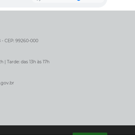
8 - CEP: 99260-000
h | Tarde: das 13h às 17h
.gov.br