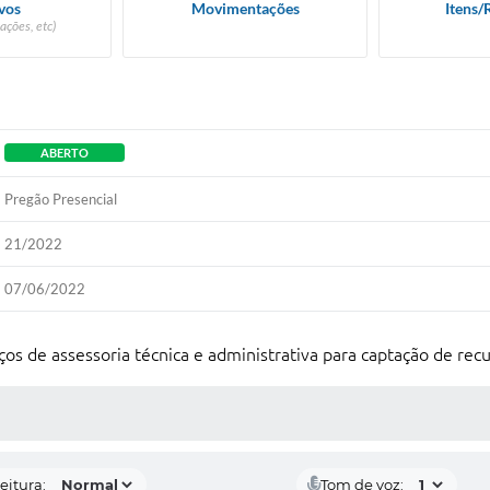
vos
Movimentações
Itens/
ações, etc)
ABERTO
Pregão Presencial
21/2022
07/06/2022
os de assessoria técnica e administrativa para captação de recu
 MÍDIAS
eitura:
Tom de voz: