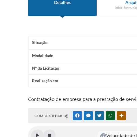
Detalhes
Arqui
(atas, homolog
Situação
Modalidade
Nº da Licitação
Realização em
Contratação de empresa para a prestação de serviç
COMPARTILHAR
FACEBOOK
MESSENGER
TWITTER
WHATSAPP
OUTRAS
Velocidade de l