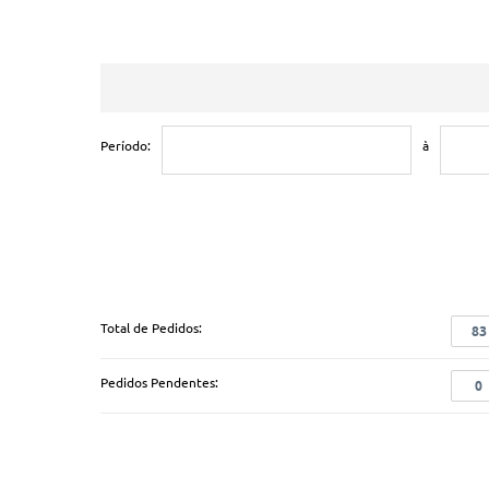
Período:
à
Total de Pedidos:
83
Pedidos Pendentes:
0