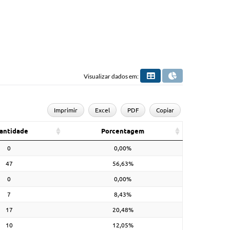
Visualizar dados em:
Imprimir
Excel
PDF
Copiar
antidade
Porcentagem
0
0,00%
47
56,63%
0
0,00%
7
8,43%
17
20,48%
10
12,05%