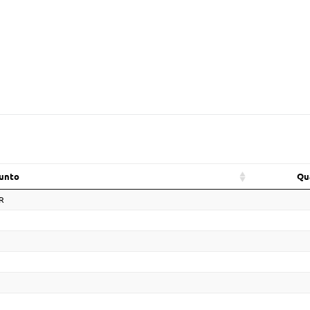
unto
Qu
R