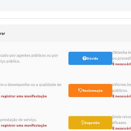
rar
Obtenha in
icado por agentes públicos ou por
ou proced
Dúvida
iço público.
É necessár
com o desempenho ou a qualidade de
Informe in
públicos.
Reclamação
a registrar uma manifestação
É necessár
Envie reco
prestação de serviço.
eficazes.
Sugestão
a registrar uma manifestação
É necessár