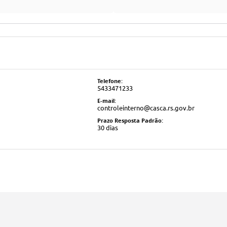
Telefone:
5433471233
E-mail:
controleinterno@casca.rs.gov.br
Prazo Resposta Padrão:
30 dias