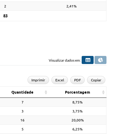
2
2,41%
83
Visualizar dados em:
Imprimir
Excel
PDF
Copiar
Quantidade
Porcentagem
7
8,75%
3
3,75%
16
20,00%
5
6,25%