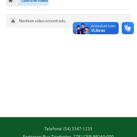
Galeria de Vídeos
Imprensa
Nenhum vídeo encontrado.
Cidadão
Protocolo Digital
CONCURSO
Parcerias da Lei 13.019/2014
Leis Municipais
Turismo
Governo
Telefone: (54) 3347-1233
Conselho Municipal de Educação
Endereço: Rua Tiradentes, 778 | CEP: 99260-000