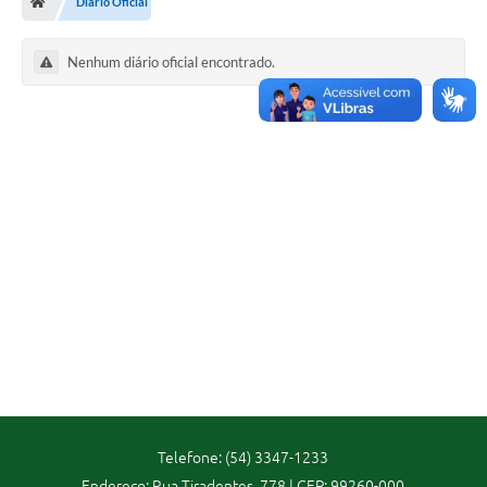
Diário Oficial
Imprensa
Nenhum diário oficial encontrado.
Cidadão
Protocolo Digital
CONCURSO
Parcerias da Lei 13.019/2014
Leis Municipais
Turismo
Governo
Telefone: (54) 3347-1233
Conselho Municipal de Educação
Endereço: Rua Tiradentes, 778 | CEP: 99260-000