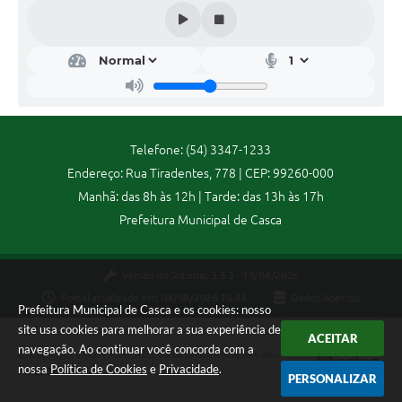
Contas Públicas
Legislação
Editais
Telefone: (54) 3347-1233
Links
Endereço: Rua Tiradentes, 778 | CEP: 99260-000
Manhã: das 8h às 12h | Tarde: das 13h às 17h
Serviços Online
Prefeitura Municipal de Casca
Telefones Úteis
Versão do Sistema:
3.5.3 - 19/06/2026
A Prefeitura
Portal atualizado em:
04/08/2026 15:44
Dados Abertos
Prefeitura Municipal de Casca e os cookies: nosso
site usa cookies para melhorar a sua experiência de
Enquete
ACEITAR
navegação. Ao continuar você concorda com a
Copyright Instar - 2006-2026. Todos os direitos reservados -
nossa
Política de Cookies
e
Privacidade
.
Jornal
Instar Tecnologia
PERSONALIZAR