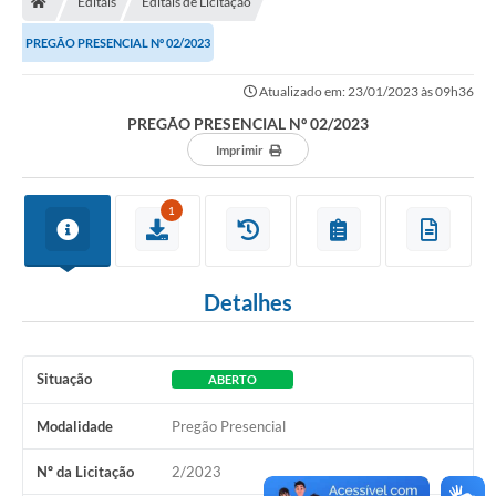
Editais
Editais de Licitação
PREGÃO PRESENCIAL Nº 02/2023
Imprensa
Atualizado em: 23/01/2023 às 09h36
PREGÃO PRESENCIAL Nº 02/2023
Cidadão
Imprimir
Protocolo Digital
1
CONCURSO
Parcerias da Lei 13.019/2014
Detalhes
Leis Municipais
Turismo
Situação
ABERTO
Governo
Modalidade
Pregão Presencial
Nº da Licitação
2/2023
Conselho Municipal de Educação