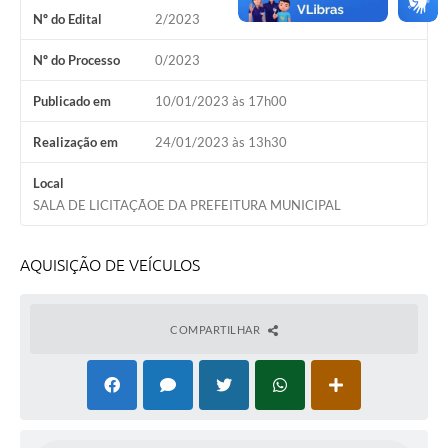
Nº do Edital
2/2023
Calendário de vacinação Covid-19
Nº do Processo
0/2023
A NOSSA CIDADE
Publicado em
10/01/2023 às 17h00
Galeria de Fotos
Realização em
24/01/2023 às 13h30
Contratos
Local
Ouvidoria
SALA DE LICITAÇÃOE DA PREFEITURA MUNICIPAL
Audiências Públicas
AQUISIÇÃO DE VEÍCULOS
Arquivos para Download
Notícias
COMPARTILHAR
Obras
Galeria de Vídeos
Projetos