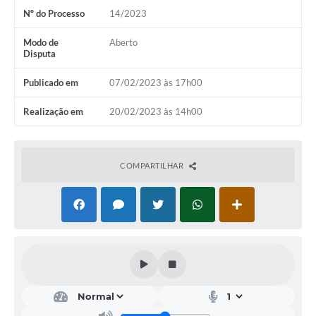
Nº do Processo
14/2023
Calendário de vacinação Covid-19
Modo de
Aberto
A NOSSA CIDADE
Disputa
Publicado em
07/02/2023 às 17h00
Galeria de Fotos
Realização em
20/02/2023 às 14h00
Contratos
Ouvidoria
COMPARTILHAR
Audiências Públicas
Arquivos para Download
Notícias
Obras
Galeria de Vídeos
Projetos