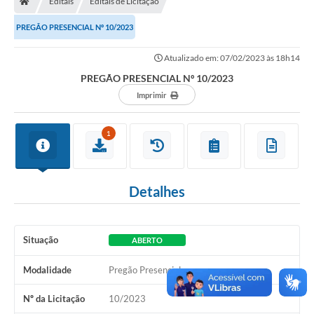
Editais
Editais de Licitação
PREGÃO PRESENCIAL Nº 10/2023
Imprensa
Atualizado em: 07/02/2023 às 18h14
PREGÃO PRESENCIAL Nº 10/2023
Cidadão
Imprimir
Protocolo Digital
1
CONCURSO
Parcerias da Lei 13.019/2014
Detalhes
Leis Municipais
Turismo
Situação
ABERTO
Governo
Modalidade
Pregão Presencial
Nº da Licitação
10/2023
Conselho Municipal de Educação