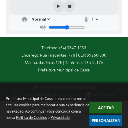
Contas Públicas
Legislação
Editais
Telefone: (54) 3347-1233
Links
Endereço: Rua Tiradentes, 778 | CEP: 99260-000
Manhã: das 8h às 12h | Tarde: das 13h às 17h
Serviços Online
Prefeitura Municipal de Casca
Telefones Úteis
Versão do Sistema:
3.5.3 - 19/06/2026
A Prefeitura
Portal atualizado em:
04/08/2026 15:44
Dados Abertos
Prefeitura Municipal de Casca e os cookies: nosso
site usa cookies para melhorar a sua experiência de
Enquete
ACEITAR
navegação. Ao continuar você concorda com a
Copyright Instar - 2006-2026. Todos os direitos reservados -
nossa
Política de Cookies
e
Privacidade
.
Jornal
Instar Tecnologia
PERSONALIZAR