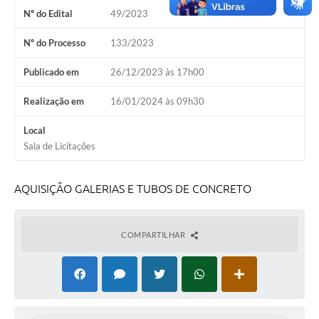
Nº do Edital
49/2023
Calendário de vacinação Covid-19
Nº do Processo
133/2023
A NOSSA CIDADE
Publicado em
26/12/2023 às 17h00
Galeria de Fotos
Realização em
16/01/2024 às 09h30
Contratos
Local
Ouvidoria
Sala de Licitações
Audiências Públicas
AQUISIÇÃO GALERIAS E TUBOS DE CONCRETO
Arquivos para Download
Notícias
COMPARTILHAR
Obras
Galeria de Vídeos
Projetos