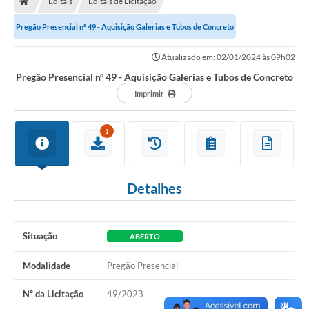
Editais
Editais de Licitação
Pregão Presencial nº 49 - Aquisição Galerias e Tubos de Concreto
Imprensa
Atualizado em: 02/01/2024 às 09h02
Pregão Presencial nº 49 - Aquisição Galerias e Tubos de Concreto
Cidadão
Imprimir
Protocolo Digital
1
CONCURSO
Parcerias da Lei 13.019/2014
Detalhes
Leis Municipais
Turismo
Situação
ABERTO
Governo
Modalidade
Pregão Presencial
Nº da Licitação
49/2023
Conselho Municipal de Educação