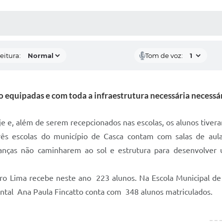
 MÍDIAS
RECEBA NOTÍCIAS
eitura:
Tom de voz:
o equipadas e com toda a infraestrutura necessária necessár
oje e, além de serem recepcionados nas escolas, os alunos tive
rês escolas do município de Casca contam com salas de aula
rianças não caminharem ao sol e estrutura para desenvolve
o Lima recebe neste ano 223 alunos. Na Escola Municipal de
ental Ana Paula Fincatto conta com 348 alunos matriculados.