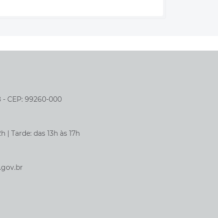
8 - CEP: 99260-000
h | Tarde: das 13h às 17h
.gov.br