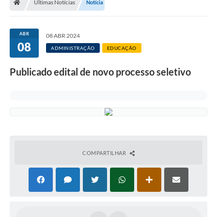
Últimas Notícias
Notícia
Imprensa
ABR
08 ABR 2024
08
ADMINISTRAÇÃO
EDUCAÇÃO
Cidadão
Publicado edital de novo processo seletivo
Protocolo Digital
CONCURSO
Parcerias da Lei 13.019/2014
Leis Municipais
COMPARTILHAR
Turismo
Governo
Conselho Municipal de Educação