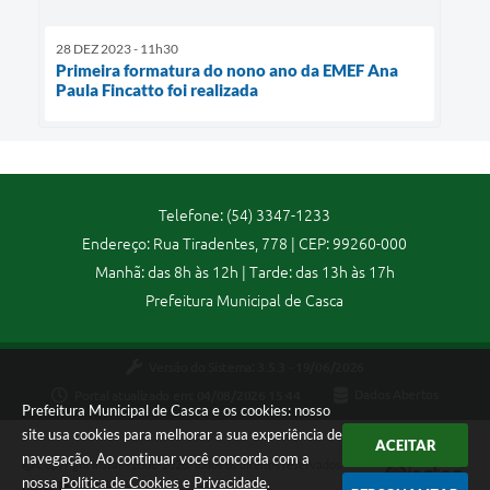
28 DEZ 2023 - 11h30
Primeira formatura do nono ano da EMEF Ana
Paula Fincatto foi realizada
Telefone: (54) 3347-1233
Endereço: Rua Tiradentes, 778 | CEP: 99260-000
Manhã: das 8h às 12h | Tarde: das 13h às 17h
Prefeitura Municipal de Casca
Versão do Sistema:
3.5.3 - 19/06/2026
Portal atualizado em:
04/08/2026 15:44
Dados Abertos
Prefeitura Municipal de Casca e os cookies: nosso
site usa cookies para melhorar a sua experiência de
ACEITAR
navegação. Ao continuar você concorda com a
Copyright Instar - 2006-2026. Todos os direitos reservados -
nossa
Política de Cookies
e
Privacidade
.
Instar Tecnologia