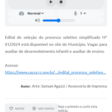
Calendário de vacinação Covid-19
A NOSSA CIDADE
Galeria de Fotos
Edital de seleção do processo seletivo simplificado Nº
Contratos
01/2024 está disponível no site do Município. Vagas para
Ouvidoria
auxiliar de desenvolvimento infantil e auxiliar de ensino.
Audiências Públicas
Acesse:
Arquivos para Download
https://www.casca.rs.gov.br/.../edital_processo_seletivo...
Notícias
Arte: Samuel Agazzi / Assessoria de Imprensa
Autor:
Obras
Galeria de Vídeos
Seja o primeiro a curtir esta
Projetos
GOSTEI
NÃO GOSTEI
notícia.