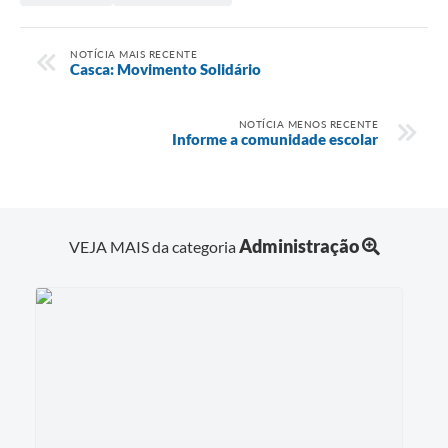
Contas Públicas
NOTÍCIA MAIS RECENTE
Casca: Movimento Solidário
Legislação
NOTÍCIA MENOS RECENTE
Informe a comunidade escolar
Editais
Links
Serviços Online
Administração
VEJA MAIS da categoria
Telefones Úteis
A Prefeitura
Enquete
Jornal