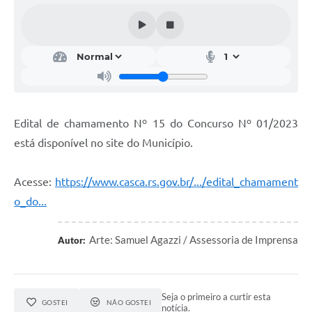
Calendário de vacinação Covid-19
A NOSSA CIDADE
Galeria de Fotos
Contratos
Edital de chamamento Nº 15 do Concurso Nº 01/2023
Ouvidoria
está disponível no site do Município.
Audiências Públicas
Acesse:
https://www.casca.rs.gov.br/.../edital_chamament
Arquivos para Download
o_do...
Notícias
Arte: Samuel Agazzi / Assessoria de Imprensa
Autor:
Obras
Galeria de Vídeos
Seja o primeiro a curtir esta
Projetos
GOSTEI
NÃO GOSTEI
notícia.