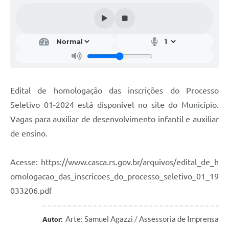
Calendário de vacinação Covid-19
A NOSSA CIDADE
Galeria de Fotos
Contratos
Edital de homologação das inscrições do Processo
Ouvidoria
Seletivo 01-2024 está disponível no site do Município.
Vagas para auxiliar de desenvolvimento infantil e auxiliar
Audiências Públicas
de ensino.
Arquivos para Download
Acesse: https://www.casca.rs.gov.br/arquivos/edital_de_h
Notícias
omologacao_das_inscricoes_do_processo_seletivo_01_19
Obras
033206.pdf
Galeria de Vídeos
Arte: Samuel Agazzi / Assessoria de Imprensa
Autor:
Projetos