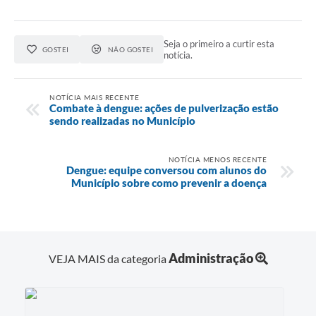
Contas Públicas
Seja o primeiro a curtir esta
GOSTEI
NÃO GOSTEI
Legislação
notícia.
NOTÍCIA MAIS RECENTE
Editais
Combate à dengue: ações de pulverização estão
sendo realizadas no Município
Links
NOTÍCIA MENOS RECENTE
Serviços Online
Dengue: equipe conversou com alunos do
Município sobre como prevenir a doença
Telefones Úteis
A Prefeitura
Administração
VEJA MAIS da categoria
Enquete
Jornal