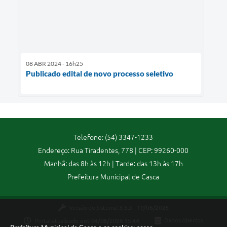
08 ABR 2024 - 16h25
Publicado edital de novo processo seletivo
Telefone: (54) 3347-1233
Endereço: Rua Tiradentes, 778 | CEP: 99260-000
Manhã: das 8h às 12h | Tarde: das 13h às 17h
Prefeitura Municipal de Casca
Versão do Sistema:
3.5.3 - 19/06/2026
Portal atualizado em:
04/08/2026 15:44
Dados Abertos