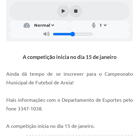
Calendário de vacinação Covid-19
A NOSSA CIDADE
Galeria de Fotos
Contratos
A competição inicia no dia 15 de janeiro
Ouvidoria
Ainda dá tempo de se inscrever para o Campeonato
Audiências Públicas
Municipal de Futebol de Areia!
Arquivos para Download
Notícias
Mais informações com o Departamento de Esportes pelo
fone 3347-1038.
Obras
Galeria de Vídeos
A competição inicia no dia 15 de janeiro.
Projetos