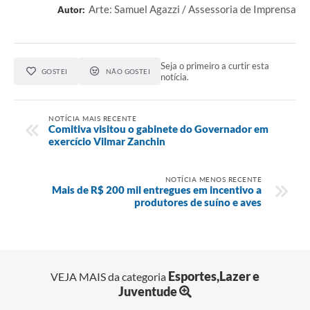
Arte: Samuel Agazzi / Assessoria de Imprensa
Autor:
Contas Públicas
Legislação
Seja o primeiro a curtir esta
GOSTEI
NÃO GOSTEI
notícia.
Editais
NOTÍCIA MAIS RECENTE
Comitiva visitou o gabinete do Governador em
Links
exercício Vilmar Zanchin
Serviços Online
NOTÍCIA MENOS RECENTE
Telefones Úteis
Mais de R$ 200 mil entregues em incentivo a
produtores de suíno e aves
A Prefeitura
Enquete
Esportes,Lazer e
VEJA MAIS da categoria
Jornal
Juventude