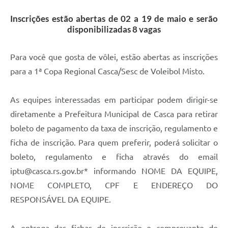
Calendário de vacinação Covid-19
Inscrições estão abertas de 02 a 19 de maio e serão
disponibilizadas 8 vagas
A NOSSA CIDADE
Para você que gosta de vôlei, estão abertas as inscrições
Galeria de Fotos
para a 1ª Copa Regional Casca/Sesc de Voleibol Misto.
Contratos
As equipes interessadas em participar podem dirigir-se
Ouvidoria
diretamente a Prefeitura Municipal de Casca para retirar
Audiências Públicas
boleto de pagamento da taxa de inscrição, regulamento e
Arquivos para Download
ficha de inscrição. Para quem preferir, poderá solicitar o
boleto, regulamento e ficha através do email
Notícias
iptu@casca.rs.gov.br* informando NOME DA EQUIPE,
Obras
NOME COMPLETO, CPF E ENDEREÇO DO
RESPONSÁVEL DA EQUIPE.
Galeria de Vídeos
Projetos