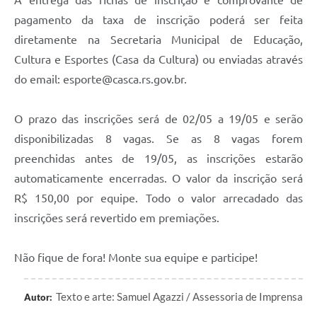
A entrega das fichas de inscrição e comprovante de
Contas Públicas
pagamento da taxa de inscrição poderá ser feita
diretamente na Secretaria Municipal de Educação,
Legislação
Cultura e Esportes (Casa da Cultura) ou enviadas através
do email: esporte@casca.rs.gov.br.
Editais
O prazo das inscrições será de 02/05 a 19/05 e serão
Links
disponibilizadas 8 vagas. Se as 8 vagas forem
preenchidas antes de 19/05, as inscrições estarão
Serviços Online
automaticamente encerradas. O valor da inscrição será
Telefones Úteis
R$ 150,00 por equipe. Todo o valor arrecadado das
inscrições será revertido em premiações.
A Prefeitura
Não fique de fora! Monte sua equipe e participe!
Enquete
Jornal
Texto e arte: Samuel Agazzi / Assessoria de Imprensa
Autor: