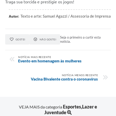
Traga sua torcida e prestigie os jogos!
Contas Públicas
Texto e arte: Samuel Agazzi / Assessoria de Imprensa
Autor:
Legislação
Editais
Seja o primeiro a curtir esta
GOSTEI
NÃO GOSTEI
notícia.
Links
NOTÍCIA MAIS RECENTE
Serviços Online
Evento em homenagem às mulheres
Telefones Úteis
NOTÍCIA MENOS RECENTE
Vacina Bivalente contra o coronavírus
A Prefeitura
Enquete
Esportes,Lazer e
VEJA MAIS da categoria
Jornal
Juventude