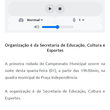
Calendário de vacinação Covid-19
A NOSSA CIDADE
Galeria de Fotos
Contratos
Organização é da Secretaria de Educação, Cultura e
Ouvidoria
Esportes
Audiências Públicas
A primeira rodada do Campeonato Municipal ocorre na
Arquivos para Download
noite desta quarta-feira (01), a partir das 19h30min, na
quadra municipal da Praça Independência.
Notícias
Obras
A organização é da Secretaria de Educação, Cultura e
Galeria de Vídeos
Esportes.
Projetos