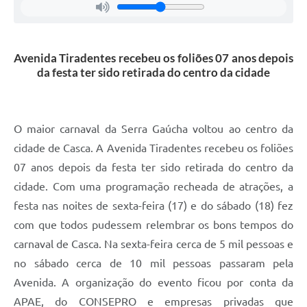
Contas Públicas
Legislação
Avenida Tiradentes recebeu os foliões 07 anos depois
da festa ter sido retirada do centro da cidade
Editais
O maior carnaval da Serra Gaúcha voltou ao centro da
Links
cidade de Casca. A Avenida Tiradentes recebeu os foliões
Serviços Online
07 anos depois da festa ter sido retirada do centro da
cidade. Com uma programação recheada de atrações, a
Telefones Úteis
festa nas noites de sexta-feira (17) e do sábado (18) fez
A Prefeitura
com que todos pudessem relembrar os bons tempos do
carnaval de Casca. Na sexta-feira cerca de 5 mil pessoas e
Enquete
no sábado cerca de 10 mil pessoas passaram pela
Avenida. A organização do evento ficou por conta da
Jornal
APAE, do CONSEPRO e empresas privadas que