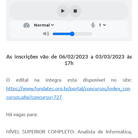
Calendário de vacinação Covid-19
A NOSSA CIDADE
Galeria de Fotos
Contratos
As inscrições vão de 06/02/2023 a 03/03/2023 às
Ouvidoria
17h
Audiências Públicas
O edital na integra esta disponível no site:
Arquivos para Download
https://www.fundatec.org.br/portal/concursos/index_con
cursos.php?concurso=727
Notícias
Obras
Há vagas para:
Galeria de Vídeos
NÍVEL SUPERIOR COMPLETO: Analista de Informática,
Projetos