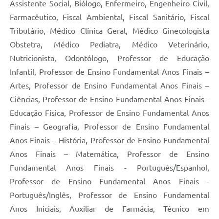
Assistente Social, Biólogo, Enfermeiro, Engenheiro Civil,
Contas Públicas
Farmacêutico, Fiscal Ambiental, Fiscal Sanitário, Fiscal
Tributário, Médico Clínica Geral, Médico Ginecologista
Legislação
Obstetra, Médico Pediatra, Médico Veterinário,
Nutricionista, Odontólogo, Professor de Educação
Editais
Infantil, Professor de Ensino Fundamental Anos Finais –
Artes, Professor de Ensino Fundamental Anos Finais –
Links
Ciências, Professor de Ensino Fundamental Anos Finais -
Educação Física, Professor de Ensino Fundamental Anos
Serviços Online
Finais – Geografia, Professor de Ensino Fundamental
Telefones Úteis
Anos Finais – História, Professor de Ensino Fundamental
Anos Finais – Matemática, Professor de Ensino
A Prefeitura
Fundamental Anos Finais - Português/Espanhol,
Professor de Ensino Fundamental Anos Finais -
Enquete
Português/Inglês, Professor de Ensino Fundamental
Jornal
Anos Iniciais, Auxiliar de Farmácia, Técnico em