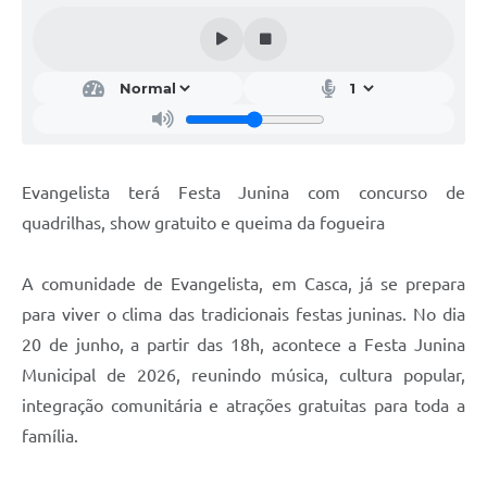
Calendário de vacinação Covid-19
A NOSSA CIDADE
Galeria de Fotos
Contratos
Evangelista terá Festa Junina com concurso de
Ouvidoria
quadrilhas, show gratuito e queima da fogueira
Audiências Públicas
A comunidade de Evangelista, em Casca, já se prepara
Arquivos para Download
para viver o clima das tradicionais festas juninas. No dia
20 de junho, a partir das 18h, acontece a Festa Junina
Notícias
Municipal de 2026, reunindo música, cultura popular,
Obras
integração comunitária e atrações gratuitas para toda a
Galeria de Vídeos
família.
Projetos