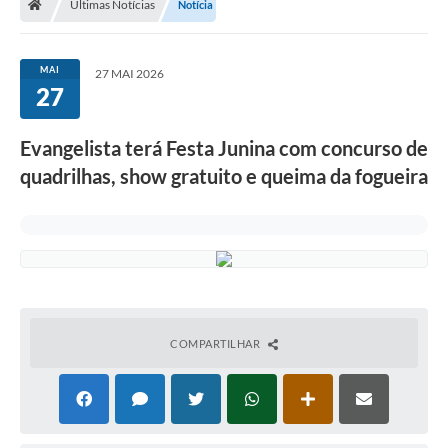
Últimas Notícias
Notícia
Imprensa
MAI
27 MAI 2026
27
Cidadão
Evangelista terá Festa Junina com concurso de
Protocolo Digital
quadrilhas, show gratuito e queima da fogueira
CONCURSO
Parcerias da Lei 13.019/2014
Leis Municipais
Turismo
COMPARTILHAR
Governo
Conselho Municipal de Educação