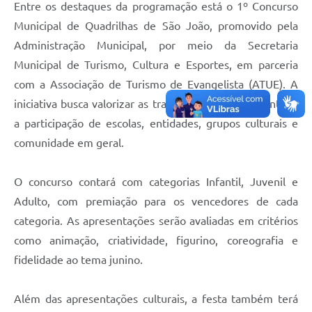
Entre os destaques da programação está o 1º Concurso
Contas Públicas
Municipal de Quadrilhas de São João, promovido pela
Administração Municipal, por meio da Secretaria
Legislação
Municipal de Turismo, Cultura e Esportes, em parceria
com a Associação de Turismo de Evangelista (ATUE). A
Editais
iniciativa busca valorizar as tradições juninas e incentivar
a participação de escolas, entidades, grupos culturais e
Links
comunidade em geral.
Serviços Online
O concurso contará com categorias Infantil, Juvenil e
Telefones Úteis
Adulto, com premiação para os vencedores de cada
categoria. As apresentações serão avaliadas em critérios
A Prefeitura
como animação, criatividade, figurino, coreografia e
fidelidade ao tema junino.
Enquete
Jornal
Além das apresentações culturais, a festa também terá