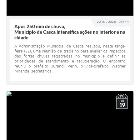
22 JUL 2026 - 09h44
Após 250 mm de chuva,
Município de Casca intensifica ações no interior e na
cidade
A Administração Municipal de Casca realizou, nesta terça-
feira (22), uma reunião de trabalho para avaliar os impactos
das fortes chuvas registradas no município e definir as
prioridades de atendimento e recuperação. O encontro
reuniu o prefeito Jurandi Perin, o vice-prefeito Wagner
Miranda, secretários...
JUL
19