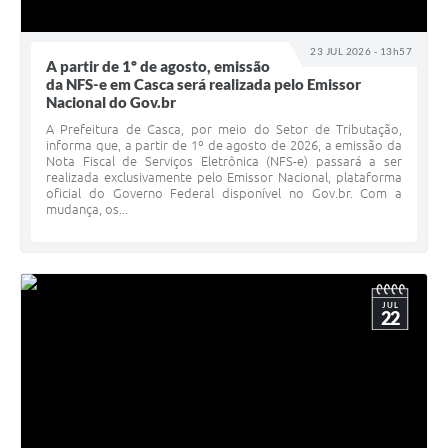
23 JUL 2026 - 13h57
A partir de 1º de agosto, emissão
da NFS-e em Casca será realizada pelo Emissor
Nacional do Gov.br
A Prefeitura de Casca, por meio do Setor de Tributação,
informa que, a partir de 1º de agosto de 2026, a emissão da
Nota Fiscal de Serviços Eletrônica (NFS-e) passará a ser
realizada exclusivamente pelo Emissor Nacional, plataforma
oficial do Governo Federal disponível no Gov.br. Com a
mudança, os...
JUL
22