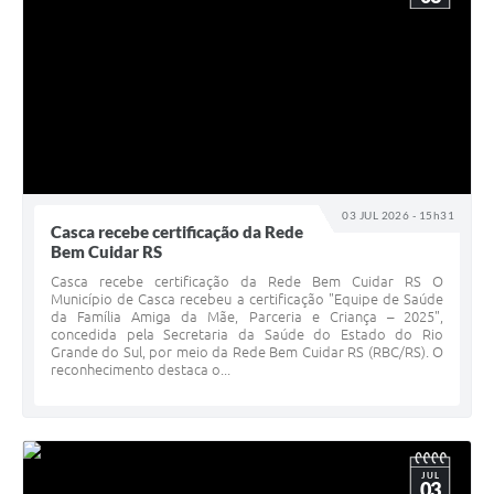
03 JUL 2026 - 15h31
Casca recebe certificação da Rede
Bem Cuidar RS
Casca recebe certificação da Rede Bem Cuidar RS O
Município de Casca recebeu a certificação "Equipe de Saúde
da Família Amiga da Mãe, Parceria e Criança – 2025",
concedida pela Secretaria da Saúde do Estado do Rio
Grande do Sul, por meio da Rede Bem Cuidar RS (RBC/RS). O
reconhecimento destaca o...
JUL
03