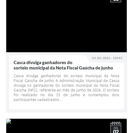
03 JUL 2026 - 13h45
Casca divulga ganhadores do
sorteio municipal da Nota Fiscal Gaúcha de junho
Casca divulga ganhadores do sorteio municipal da Nota
Fiscal Gaúcha de junho A Administração Municipal de Casca
divulga os ganhadores do sorteio municipal da Nota Fiscal
Gaúcha (NFG), referente ao mês de junho de 2026. O sorteio
foi realizado no dia 25 de junho e contemplou dois
participantes cadastrados...
JUL
02