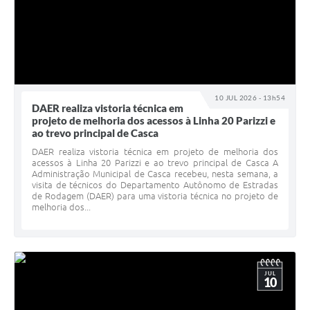
10 JUL 2026 - 13h54
DAER realiza vistoria técnica em
projeto de melhoria dos acessos à Linha 20 Parizzi e
ao trevo principal de Casca
DAER realiza vistoria técnica em projeto de melhoria dos
acessos à Linha 20 Parizzi e ao trevo principal de Casca A
Administração Municipal de Casca recebeu, nesta semana, a
visita de técnicos do Departamento Autônomo de Estradas
de Rodagem (DAER) para uma vistoria técnica no projeto de
melhoria dos...
JUL
10