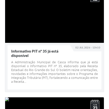
02 JUL 2026 - 13h10
Informativo PIT nº 35 já está
disponível
A Administração Municipal de Casca informa que já está
disponível o Informativo PIT nº 35, elaborado pela Receita
Estadual do Rio Grande do Sul. O boletim reúne orientações,
novidades e informações importantes sobre o Programa de
Integração Tributária (PIT), fortalecendo a comunicação entre
a Receita...
JUN
23