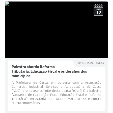
JUN
12
12 JUN 2026 - 16h46
Palestra aborda Reforma
Tributária, Educação Fiscal e os desafios dos
municípios
A Prefeitura de Casca, em parceria com a Associação
Comercial, Industrial, Serviços e Agropecuária de Casca
(ACIC), promoveu na noite desta quinta-feira (11) a palestra
"Convênio de Integração Fiscal, Educação Fiscal e Reforma
Tributária", ministrada por Milton Mattana. O encontro
reuniu empresários,...