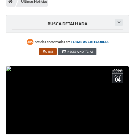
Últimas Notícias
Imprensa
BUSCA DETALHADA
Cidadão
notícias encontradas em
TODAS AS CATEGORIAS
405
Protocolo Digital
RSS
RECEBA NOTÍCIAS
CONCURSO
Parcerias da Lei 13.019/2014
AGO
04
Leis Municipais
Turismo
Governo
Conselho Municipal de Educação