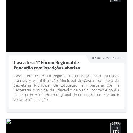
07 JUL 2026 - 15h33
Casca terá 1º Fórum Regional de
Educação com inscrições abertas
Casca terá 1º Fórum Regional de Educação com inscrições
abertas A Administração Municipal de Casca, por meio da
Secretaria Municipal de Educação, em parceria com a
Secretaria Municipal de Educação de Vanini, promove no dia
17 de julho o 1º Fórum Regional de Educação, um encontro
voltado à formação...
JUL
03