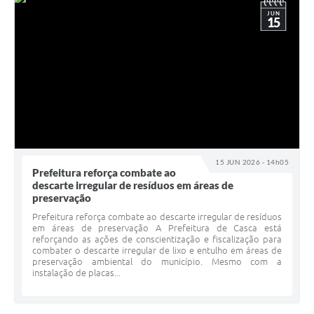
JUN
15
15 JUN 2026 - 14h05
Prefeitura reforça combate ao
descarte irregular de resíduos em áreas de
preservação
Prefeitura reforça combate ao descarte irregular de resíduos
em áreas de preservação A Prefeitura de Casca está
reforçando as ações de conscientização e fiscalização para
combater o descarte irregular de lixo e entulho em áreas de
preservação ambiental do município. Mesmo com a
instalação de placas...