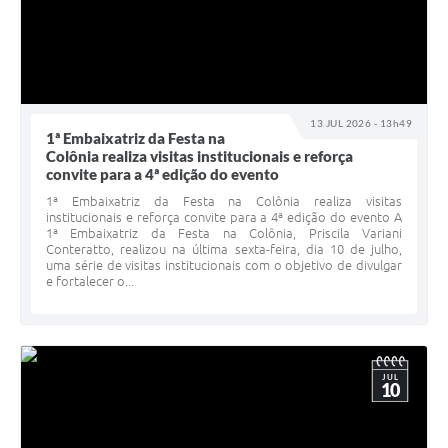
13 JUL 2026 - 13h49
1ª Embaixatriz da Festa na
Colônia realiza visitas institucionais e reforça
convite para a 4ª edição do evento
1ª Embaixatriz da Festa na Colônia realiza visitas
institucionais e reforça convite para a 4ª edição do evento A
1ª Embaixatriz da Festa na Colônia, Priscila Variani
Conteratto, realizou na última sexta-feira, dia 10 de julho,
uma série de visitas institucionais com o objetivo de divulgar
e fortalecer o...
JUL
10