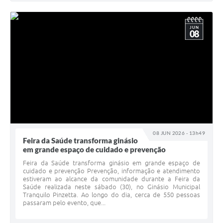
JUN
08
08 JUN 2026 - 13h49
Feira da Saúde transforma ginásio
em grande espaço de cuidado e prevenção
Feira da Saúde transforma ginásio em grande espaço de
cuidado e prevenção Prevenção, informação e atendimento
estiveram ao alcance da comunidade durante a Feira da
Saúde realizada neste sábado (30), no Ginásio Municipal
Tranquilo Pinzetta. Ao longo do dia, cerca de 550 pessoas
passaram pelo evento, que...