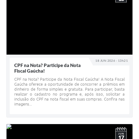
18 JUN 2026 - 13h21
CPF na Nota? Participe da Nota
Fiscal Gaúcha!
CPF na Nota? Participe da Nota Fiscal Gaúcha! A Nota Fiscal
Gaúcha oferece a oportunidade de concorrer a prêmios em
dinheiro de forma simples e gratuita. Para participar, basta
realizar o cadastro no programa e, após isso, solicitar a
inclusão do CPF na nota fiscal em suas compras. Confira nas
imagens...
JUN
17