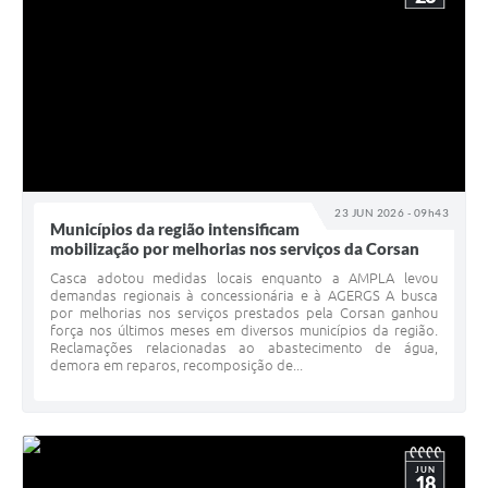
23 JUN 2026 - 09h43
Municípios da região intensificam
mobilização por melhorias nos serviços da Corsan
Casca adotou medidas locais enquanto a AMPLA levou
demandas regionais à concessionária e à AGERGS A busca
por melhorias nos serviços prestados pela Corsan ganhou
força nos últimos meses em diversos municípios da região.
Reclamações relacionadas ao abastecimento de água,
demora em reparos, recomposição de...
JUN
18