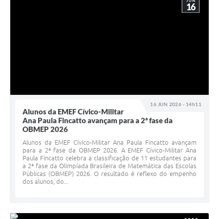
JUN
16
16 JUN 2026 - 14h11
Alunos da EMEF Cívico-Militar
Ana Paula Fincatto avançam para a 2ª fase da
OBMEP 2026
Alunos da EMEF Cívico-Militar Ana Paula Fincatto avançam
para a 2ª fase da OBMEP 2026. A EMEF Cívico-Militar Ana
Paula Fincatto celebra a classificação de 11 estudantes para
a 2ª fase da Olimpíada Brasileira de Matemática das Escolas
Públicas (OBMEP) 2026. O resultado é reflexo do empenho
dos alunos, do...