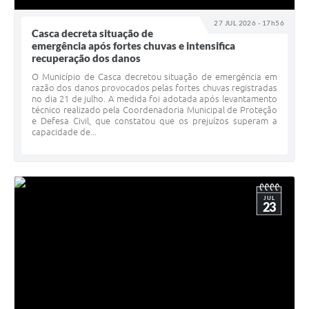
Agenda
27 JUL 2026 - 17h56
SIC
Casca decreta situação de
emergência após fortes chuvas e intensifica
Contato
recuperação dos danos
O Município de Casca decretou situação de emergência em
Turismo
razão dos danos provocados pelas fortes chuvas registradas
no dia 21 de julho. A medida foi adotada após levantamento
técnico realizado pela Coordenadoria Municipal de Proteção
e Defesa Civil, que constatou que os prejuízos superam a
capacidade de...
JUL
23