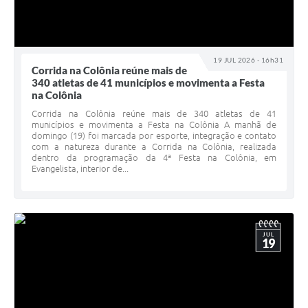
19 JUL 2026 - 16h31
Corrida na Colônia reúne mais de
340 atletas de 41 municípios e movimenta a Festa
na Colônia
Corrida na Colônia reúne mais de 340 atletas de 41
municípios e movimenta a Festa na Colônia A manhã de
domingo (19) foi marcada por esporte, integração e contato
com a natureza durante a Corrida na Colônia, realizada
dentro da programação da 4ª Festa na Colônia, em
Evangelista, interior de...
JUL
19