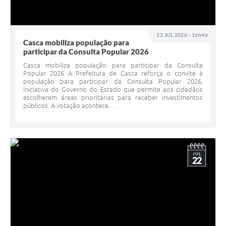
22 JUL 2026 - 16h46
Casca mobiliza população para
participar da Consulta Popular 2026
Casca mobiliza população para participar da Consulta
Popular 2026 A Prefeitura de Casca reforça o convite à
população para participar da Consulta Popular 2026,
iniciativa do Governo do Estado que permite aos cidadãos
escolherem áreas prioritárias para receber investimentos
públicos. A votação acontece...
JUL
22