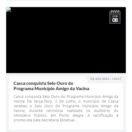
JUN
08
08 JUN 2026 - 13h47
Casca conquista Selo Ouro do
Programa Município Amigo da Vacina
Casca conquista Selo Ouro do Programa Município Amigo da
Vacina Na terça-feira, 2 de junho, o município de Casca
recebeu o Selo Ouro do Programa Município Amigo da
Vacina, durante cerimônia realizada no Auditório do
Ministério Público, em Porto Alegre. A certificação é
promovida pela Secretaria Estadual...