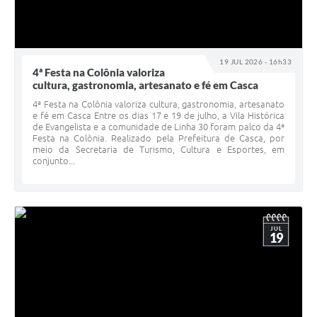
19 JUL 2026 - 16h33
4ª Festa na Colônia valoriza
cultura, gastronomia, artesanato e fé em Casca
4ª Festa na Colônia valoriza cultura, gastronomia, artesanato
e fé em Casca Entre os dias 17 e 19 de julho, a Vila Histórica
de Evangelista e a comunidade de Linha 30 foram palco da 4ª
Festa na Colônia. Realizado pela Prefeitura de Casca, por
meio da Secretaria de Turismo, Cultura e Esportes, em
conjunto...
JUL
19