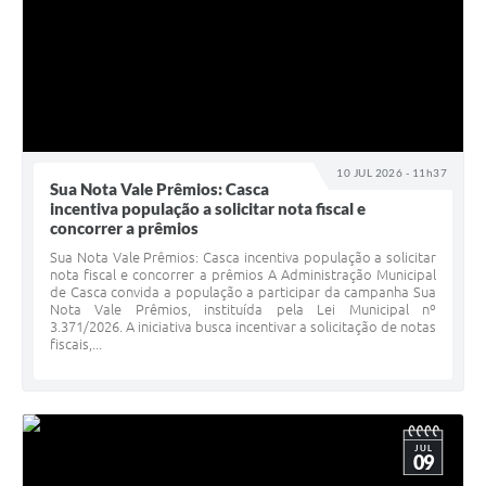
10 JUL 2026 - 11h37
Sua Nota Vale Prêmios: Casca
incentiva população a solicitar nota fiscal e
concorrer a prêmios
Sua Nota Vale Prêmios: Casca incentiva população a solicitar
nota fiscal e concorrer a prêmios A Administração Municipal
de Casca convida a população a participar da campanha Sua
Nota Vale Prêmios, instituída pela Lei Municipal nº
3.371/2026. A iniciativa busca incentivar a solicitação de notas
fiscais,...
JUL
09