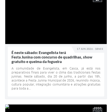
17 JUN 2026 - 18h03
É neste sábado: Evangelista terá
Festa Junina com concurso de quadrilhas, show
gratuito e queima da fogueira
A comunidade de Evangelista, em Casca, já está nos
preparativos finais para viver o clima das tradicionais festas
juninas. Neste sábado, dia 20 de junho, a partir das 18h,
acontece a Festa Junina Municipal de 2026, reunindo música,
cultura popular, integração comunitária e atrações gratuitas
para toda a...