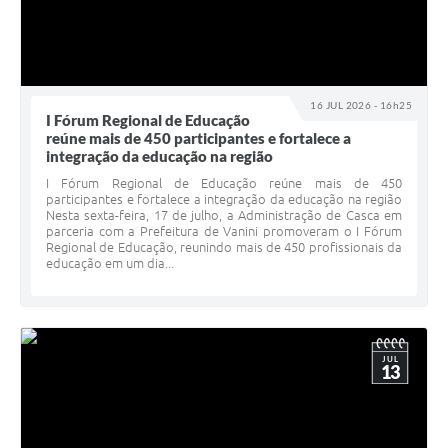
16 JUL 2026 - 16h25
I Fórum Regional de Educação
reúne mais de 450 participantes e fortalece a
integração da educação na região
I Fórum Regional de Educação reúne mais de 450
participantes e fortalece a integração da educação na região
Nesta sexta-feira, 17 de julho, a Administração de Casca em
parceria com a Prefeitura de Vanini promoveram o I Fórum
Regional de Educação, reunindo mais de 450 profissionais da
educação em um dia...
JUL
13