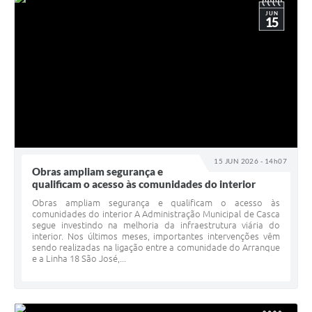
JUN
15
15 JUN 2026 - 14h07
Obras ampliam segurança e
qualificam o acesso às comunidades do interior
Obras ampliam segurança e qualificam o acesso às
comunidades do interior A Administração Municipal de Casca
segue investindo na melhoria da infraestrutura viária do
interior. Nos últimos meses, importantes intervenções vêm
sendo realizadas na ligação entre a comunidade do Arranque
e a Linha 18 São José,...