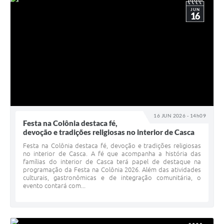
JUN
16
16 JUN 2026 - 14h09
Festa na Colônia destaca fé,
devoção e tradições religiosas no interior de Casca
Festa na Colônia destaca fé, devoção e tradições religiosas
no interior de Casca. A fé que acompanha a história das
famílias do interior de Casca terá papel de destaque na
programação da Festa na Colônia 2026. Além das atividades
culturais, gastronômicas e de integração comunitária, o
evento contará com...