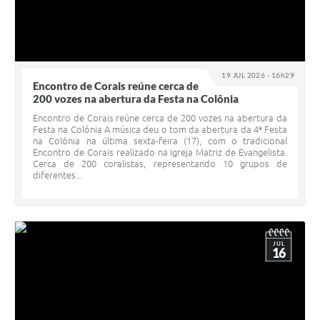
19 JUL 2026 - 16h29
Encontro de Corais reúne cerca de
200 vozes na abertura da Festa na Colônia
Encontro de Corais reúne cerca de 200 vozes na abertura da
Festa na Colônia A música deu o tom da abertura da 4ª Festa
na Colônia na última sexta-feira (17), com o tradicional
Encontro de Corais realizado na Igreja Matriz de Evangelista.
Cerca de 200 coralistas, representando 10 grupos de
diferentes...
JUL
16