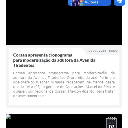
08 JUL 2026 - 16h03
Corsan apresenta cronograma
para modernização da adutora da Avenida
Tiradentes
Corsan apresenta cronograma para modernização da
adutora da Avenida Tiradentes O prefeito Jurandi Perin e o
vice-prefeito Wagner Miranda receberam, na manhã desta
quarta-feira (08), o gerente de Operações, Marcel da Silva, e
o supervisor regional da Corsan, Maycon Ricardo, para tratar
de investimentos e...
JUL
07