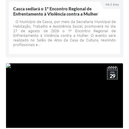
Há 2 dias
Calendário de vacinação Covid-19
Casca sediará o 1º Encontro Regional de
Enfrentamento à Violência contra a Mulher
A NOSSA CIDADE
O Município de Casca, por meio da Secretaria Municipal de
Habitação, Trabalho e Assistência Social, promoverá no dia
27 de agosto de 2026 o 1º Encontro Regional de
Galeria de Fotos
Enfrentamento à Violência contra a Mulher. O evento será
realizado no Salão de Atos da Casa da Cultura, reunindo
profissionais e...
Contratos
Ouvidoria
Audiências Públicas
JUL
29
Arquivos para Download
Notícias
Obras
Galeria de Vídeos
Projetos