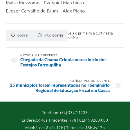
Maísa Mezzomo – Ezequiel Marchioro
Eliezer Carvalho de Brum – Alex Piano
Seja o primeiro a curtir esta
GOSTEI
NÃO GOSTEI
notícia.
NOTÍCIA MAIS RECENTE
Chegada da Chama Crioula marca início dos
Festejos Farroupilha
NOTÍCIA MENOS RECENTE
25 municípios foram representados no I Seminário
Regional de Educação Fiscal em Casca
Telefone: (54) 3347-1233
Endereço: Rua Tiradentes, 778 | CEP: 99260-000
Manhã: das 8h às 12h | Tarde: das 13h às 17h