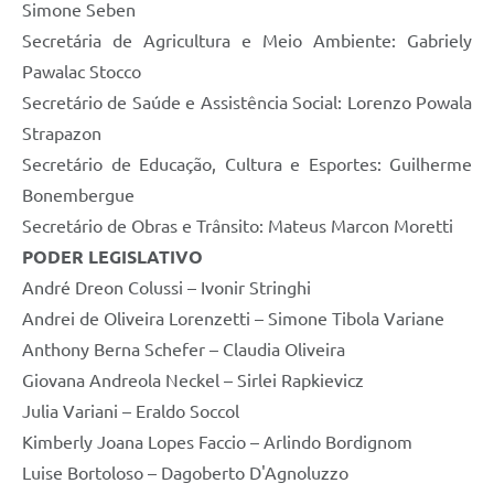
Agenda
Simone Seben
Secretária de Agricultura e Meio Ambiente: Gabriely
SIC
Pawalac Stocco
Contato
Secretário de Saúde e Assistência Social: Lorenzo Powala
Strapazon
Turismo
Secretário de Educação, Cultura e Esportes: Guilherme
Bonembergue
Secretário de Obras e Trânsito: Mateus Marcon Moretti
PODER LEGISLATIVO
André Dreon Colussi – Ivonir Stringhi
Andrei de Oliveira Lorenzetti – Simone Tibola Variane
Anthony Berna Schefer – Claudia Oliveira
Giovana Andreola Neckel – Sirlei Rapkievicz
Julia Variani – Eraldo Soccol
Kimberly Joana Lopes Faccio – Arlindo Bordignom
Luise Bortoloso – Dagoberto D'Agnoluzzo