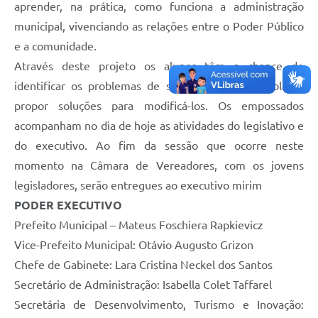
aprender, na prática, como funciona a administração
Contas Públicas
municipal, vivenciando as relações entre o Poder Público
e a comunidade.
Legislação
Através deste projeto os alunos têm a chance de
identificar os problemas de sua comunidade escolar e
Editais
propor soluções para modificá-los. Os empossados
acompanham no dia de hoje as atividades do legislativo e
Links
do executivo. Ao fim da sessão que ocorre neste
Serviços Online
momento na Câmara de Vereadores, com os jovens
legisladores, serão entregues ao executivo mirim
Telefones Úteis
PODER EXECUTIVO
Prefeito Municipal – Mateus Foschiera Rapkievicz
A Prefeitura
Vice-Prefeito Municipal: Otávio Augusto Grizon
Chefe de Gabinete: Lara Cristina Neckel dos Santos
Enquete
Secretário de Administração: Isabella Colet Taffarel
Jornal
Secretária de Desenvolvimento, Turismo e Inovação: