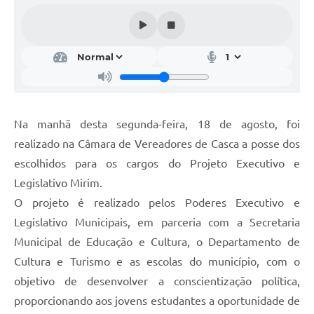
Calendário de vacinação Covid-19
A NOSSA CIDADE
Galeria de Fotos
Contratos
Na manhã desta segunda-feira, 18 de agosto, foi
Ouvidoria
realizado na Câmara de Vereadores de Casca a posse dos
escolhidos para os cargos do Projeto Executivo e
Audiências Públicas
Legislativo Mirim.
Arquivos para Download
O projeto é realizado pelos Poderes Executivo e
Legislativo Municipais, em parceria com a Secretaria
Notícias
Municipal de Educação e Cultura, o Departamento de
Obras
Cultura e Turismo e as escolas do município, com o
Galeria de Vídeos
objetivo de desenvolver a conscientização política,
proporcionando aos jovens estudantes a oportunidade de
Projetos