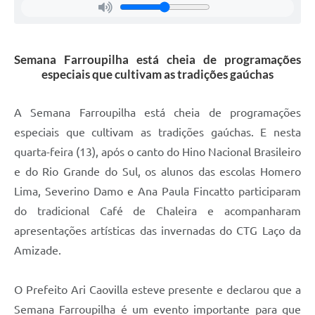
Contas Públicas
Legislação
Semana Farroupilha está cheia de programações
especiais que cultivam as tradições gaúchas
Editais
A Semana Farroupilha está cheia de programações
especiais que cultivam as tradições gaúchas. E nesta
Links
quarta-feira (13), após o canto do Hino Nacional Brasileiro
Serviços Online
e do Rio Grande do Sul, os alunos das escolas Homero
Lima, Severino Damo e Ana Paula Fincatto participaram
Telefones Úteis
do tradicional Café de Chaleira e acompanharam
A Prefeitura
apresentações artísticas das invernadas do CTG Laço da
Amizade.
Enquete
O Prefeito Ari Caovilla esteve presente e declarou que a
Jornal
Semana Farroupilha é um evento importante para que