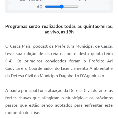
Contas Públicas
Legislação
Programas serão realizados todas as quintas-feiras,
ao vivo, as 19h
Editais
O Casca Mais, podcast da Prefeitura Municipal de Casca,
Links
teve sua edição de estreia na noite desta quinta-feira
(14). Os primeiros convidados foram o Prefeito Ari
Serviços Online
Caovilla e o Coordenador do Licenciamento Ambiental e
Telefones Úteis
da Defesa Civil do Município Dagoberto D’Agnoluzzo.
A Prefeitura
A pauta principal foi a atuação da Defesa Civil durante as
fortes chuvas que atingiram o Município e os próximos
Enquete
passos que estão sendo adotados para enfrentar este
Jornal
momento de crise.