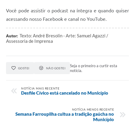
Agenda
Você pode assistir o podcast na íntegra e quando quiser
SIC
acessando nosso Facebook e canal no YouTube.
Contato
Texto: André Bresolin - Arte: Samuel Agazzi /
Autor:
Turismo
Assessoria de Imprensa
Seja o primeiro a curtir esta
GOSTEI
NÃO GOSTEI
notícia.
NOTÍCIA MAIS RECENTE
Desfile Cívico está cancelado no Município
NOTÍCIA MENOS RECENTE
Semana Farroupilha cultua a tradição gaúcha no
Município