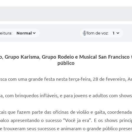
 MÍDIAS
RECEBA NOTÍCIAS
eitura:
Tom de voz:
vo, Grupo Karisma, Grupo Rodeio e Musical San Francisco
público
ca com uma grande festa nesta terça-feira, 28 de fevereiro, An
a, com brinquedos infláveis, e para jovens e adultos com shows 
ais que fazem parte das oficinas de violão e gaita, coordenada
lco apresentando o sucesso “Você ja era”. E os shows princi
ue trouxeram seus sucessos e animaram o grande público prese