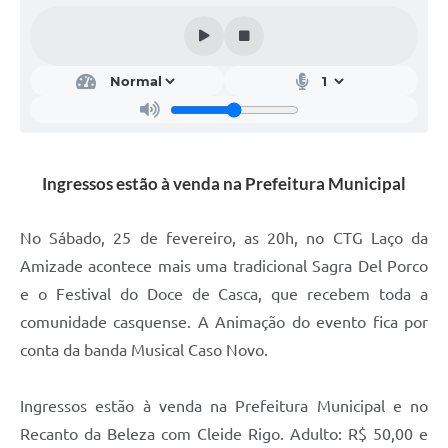
Calendário de vacinação Covid-19
A NOSSA CIDADE
Galeria de Fotos
Contratos
Ingressos estão à venda na Prefeitura Municipal
Ouvidoria
No Sábado, 25 de fevereiro, as 20h, no CTG Laço da
Audiências Públicas
Amizade acontece mais uma tradicional Sagra Del Porco
Arquivos para Download
e o Festival do Doce de Casca, que recebem toda a
Notícias
comunidade casquense. A Animação do evento fica por
conta da banda Musical Caso Novo.
Obras
Galeria de Vídeos
Ingressos estão à venda na Prefeitura Municipal e no
Recanto da Beleza com Cleide Rigo. Adulto: R$ 50,00 e
Projetos