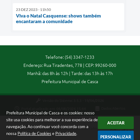
23 DEZ 2023 - 11h50
Viva o Natal Casquense: shows também
encantaram a comunidade
Telefone: (54) 3347-1233
Endereço: Rua Tiradentes, 778 | CEP: 99260-000
Manhã: das 8h às 12h | Tarde: das 13h às 17h
Prefeitura Municipal de Casca
Versão do Sistema:
3.5.3 - 19/06/2026
Portal atualizado em:
04/08/2026 15:44
Dados Abertos
Prefeitura Municipal de Casca e os cookies: nosso
site usa cookies para melhorar a sua experiência de
ACEITAR
navegação. Ao continuar você concorda com a
Copyright Instar - 2006-2026. Todos os direitos reservados -
nossa
Política de Cookies
e
Privacidade
.
Instar Tecnologia
PERSONALIZAR