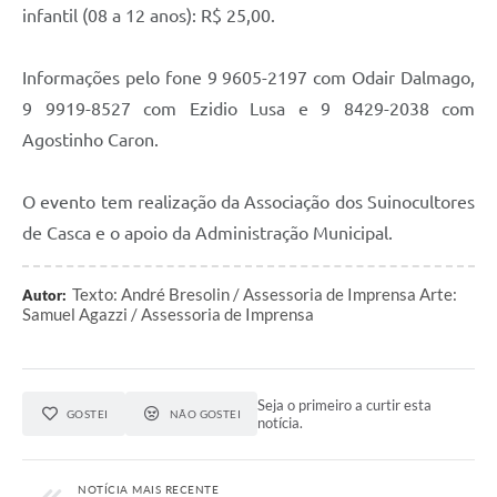
infantil (08 a 12 anos): R$ 25,00.
Contas Públicas
Informações pelo fone 9 9605-2197 com Odair Dalmago,
Legislação
9 9919-8527 com Ezidio Lusa e 9 8429-2038 com
Agostinho Caron.
Editais
O evento tem realização da Associação dos Suinocultores
Links
de Casca e o apoio da Administração Municipal.
Serviços Online
Texto: André Bresolin / Assessoria de Imprensa Arte:
Autor:
Telefones Úteis
Samuel Agazzi / Assessoria de Imprensa
A Prefeitura
Seja o primeiro a curtir esta
Enquete
GOSTEI
NÃO GOSTEI
notícia.
Jornal
NOTÍCIA MAIS RECENTE