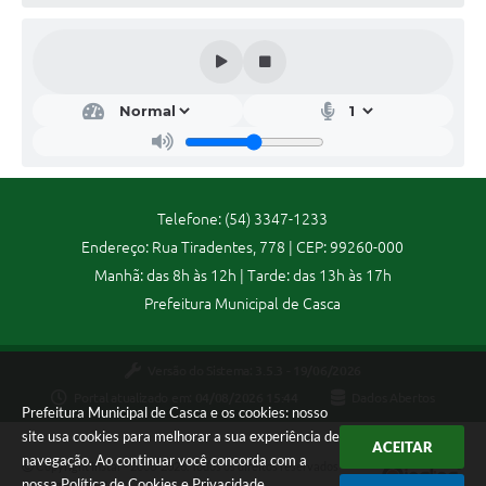
Contas Públicas
Legislação
Editais
Links
Telefone: (54) 3347-1233
Endereço: Rua Tiradentes, 778 | CEP: 99260-000
Serviços Online
Manhã: das 8h às 12h | Tarde: das 13h às 17h
Telefones Úteis
Prefeitura Municipal de Casca
A Prefeitura
Versão do Sistema:
3.5.3 - 19/06/2026
Portal atualizado em:
04/08/2026 15:44
Dados Abertos
Enquete
Prefeitura Municipal de Casca e os cookies: nosso
site usa cookies para melhorar a sua experiência de
ACEITAR
Jornal
navegação. Ao continuar você concorda com a
Copyright Instar - 2006-2026. Todos os direitos reservados -
nossa
Política de Cookies
e
Privacidade
.