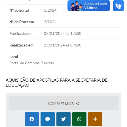
Calendário de vacinação Covid-19
Nº do Edital
1/2024
A NOSSA CIDADE
Nº do Processo
2/2024
Publicado em
09/01/2024 às 17h00
Galeria de Fotos
Realização em
23/01/2024 às 09h00
Contratos
Local
Ouvidoria
Portal de Compras Públicas
Audiências Públicas
Arquivos para Download
AQUISIÇÃO DE APOSTILAS PARA A SECRETARIA DE
EDUCAÇÃO
Notícias
Obras
COMPARTILHAR
Galeria de Vídeos
Projetos