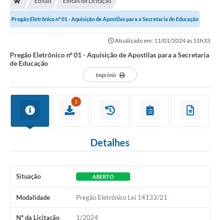
Editais
Editais de Licitação
Pregão Eletrônico nº 01 - Aquisição de Apostilas para a Secretaria de Educação
Imprensa
Atualizado em: 11/01/2024 às 11h33
Pregão Eletrônico nº 01 - Aquisição de Apostilas para a Secretaria
Cidadão
de Educação
Imprimir
Protocolo Digital
CONCURSO
1
Parcerias da Lei 13.019/2014
Detalhes
Leis Municipais
Turismo
Situação
ABERTO
Governo
Modalidade
Pregão Eletrônico Lei 14133/21
Conselho Municipal de Educação
Nº da Licitação
1/2024