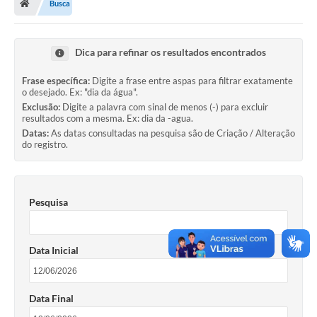
Busca
Imprensa
Dica para refinar os resultados encontrados
Frase específica:
Digite a frase entre aspas para filtrar exatamente
Cidadão
o desejado. Ex: "dia da água".
Exclusão:
Digite a palavra com sinal de menos (-) para excluir
resultados com a mesma. Ex: dia da -agua.
Protocolo Digital
Datas:
As datas consultadas na pesquisa são de Criação / Alteração
do registro.
CONCURSO
Parcerias da Lei 13.019/2014
Pesquisa
Leis Municipais
Turismo
Data Inicial
Governo
Data Final
Conselho Municipal de Educação