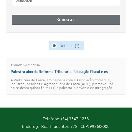
Calendário de vacinação Covid-19
BUSCAR
A NOSSA CIDADE
Galeria de Fotos
Notícias (1)
Contratos
Ouvidoria
12/06/2026 às 16h46
Audiências Públicas
Palestra aborda Reforma Tributária, Educação Fiscal e os
desafios dos municípios
A Prefeitura de Casca, em parceria com a Associação Comercial,
Arquivos para Download
Industrial, Serviços e Agropecuária de Casca (ACIC), promoveu na
noite desta quinta-feira (11) a palestra "Convênio de Integração
Fiscal, Educação Fiscal e R…
Notícias
Obras
Galeria de Vídeos
Telefone: (54) 3347-1233
Endereço: Rua Tiradentes, 778 | CEP: 99260-000
Projetos