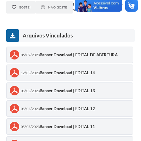
Um internauta gostou deste
Calendário de vacinação Covid-19
GOSTEI
NÃO GOSTEI
serviço.
A NOSSA CIDADE
Arquivos Vinculados
Galeria de Fotos
Contratos
Banner Download | EDITAL DE ABERTURA
06/02/2023
Ouvidoria
Banner Download | EDITAL 14
12/05/2023
Audiências Públicas
Arquivos para Download
Banner Download | EDITAL 13
05/05/2023
Notícias
Banner Download | EDITAL 12
05/05/2023
Obras
Galeria de Vídeos
Banner Download | EDITAL 11
05/05/2023
Projetos