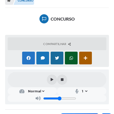
CONCURSO
Imprensa
CONCURSO
Cidadão
Protocolo Digital
COMPARTILHAR
CONCURSO
Parcerias da Lei 13.019/2014
Leis Municipais
Turismo
Governo
Conselho Municipal de Educação