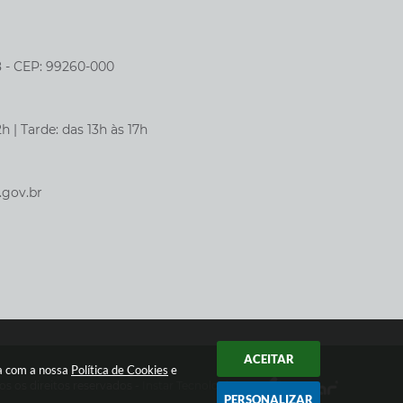
8 - CEP: 99260-000
h | Tarde: das 13h às 17h
.gov.br
ACEITAR
da com a nossa
Política de Cookies
e
os os direitos reservados -
Instar Tecnologia
PERSONALIZAR