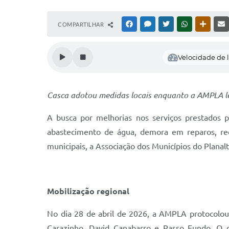
COMPARTILHAR
FACEBOOK
MESSENGER
TWITTER
WHATSAPP
OUTRAS
Velocidade de l
Casca adotou medidas locais enquanto a AMPLA l
A busca por melhorias nos serviços prestados 
abastecimento de água, demora em reparos, re
municipais, a Associação dos Municípios do Plana
Mobilização regional
No dia 28 de abril de 2026, a AMPLA protocolou 
Carazinho, David Canabarro e Passo Fundo. O d