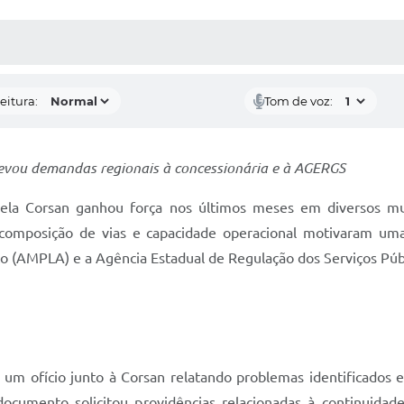
 MÍDIAS
RECEBA NOTÍCIAS
eitura:
Tom de voz:
evou demandas regionais à concessionária e à AGERGS
pela Corsan ganhou força nos últimos meses em diversos mun
composição de vias e capacidade operacional motivaram uma
lto (AMPLA) e a Agência Estadual de Regulação dos Serviços Pú
um ofício junto à Corsan relatando problemas identificados e
ocumento solicitou providências relacionadas à continuidad