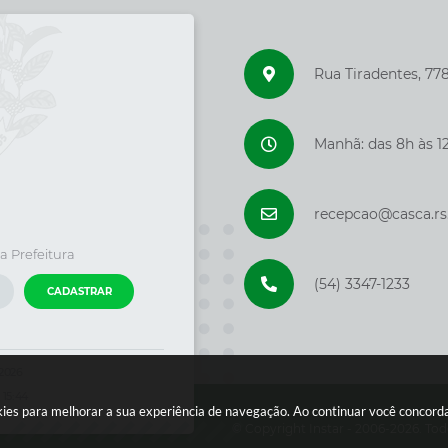
Rua Tiradentes, 77
Manhã: das 8h às 12
recepcao@casca.rs
a Prefeitura
(54) 3347-1233
CADASTRAR
/2026
 15:44
ookies para melhorar a sua experiência de navegação. Ao continuar você concor
© Copyright Instar - 2006-2026. Tod