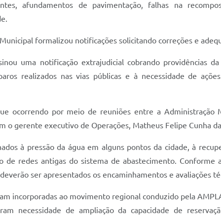
rentes, afundamentos de pavimentação, falhas na recompo
e.
nicipal formalizou notificações solicitando correções e adeq
inou uma notificação extrajudicial cobrando providências d
paros realizados nas vias públicas e à necessidade de açõe
ocorrendo por meio de reuniões entre a Administração Mun
am o gerente executivo de Operações, Matheus Felipe Cunha da 
nados à pressão da água em alguns pontos da cidade, à recup
o de redes antigas do sistema de abastecimento. Conforme a
o deverão ser apresentados os encaminhamentos e avaliações téc
am incorporadas ao movimento regional conduzido pela AMPLA
ram necessidade de ampliação da capacidade de reservação