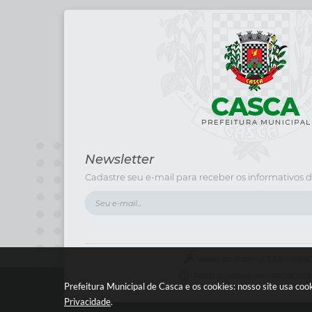
Newsletter
Cadastre seu e-mail para receber os informativos d
Versão do Sistema:
3.5.3 - 19/06
Portal atualizado em:
04/08/2026
Prefeitura Municipal de Casca e os cookies: nosso site usa c
Privacidade
.