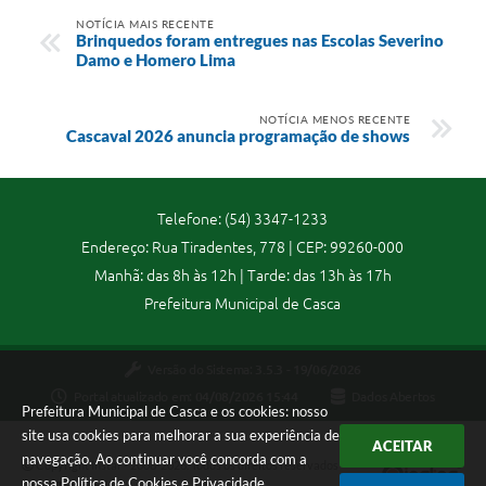
Agenda
NOTÍCIA MAIS RECENTE
Brinquedos foram entregues nas Escolas Severino
SIC
Damo e Homero Lima
Contato
NOTÍCIA MENOS RECENTE
Turismo
​Cascaval 2026 anuncia programação de shows
Telefone: (54) 3347-1233
Endereço: Rua Tiradentes, 778 | CEP: 99260-000
Manhã: das 8h às 12h | Tarde: das 13h às 17h
Prefeitura Municipal de Casca
Versão do Sistema:
3.5.3 - 19/06/2026
Portal atualizado em:
04/08/2026 15:44
Dados Abertos
Prefeitura Municipal de Casca e os cookies: nosso
site usa cookies para melhorar a sua experiência de
ACEITAR
navegação. Ao continuar você concorda com a
Copyright Instar - 2006-2026. Todos os direitos reservados -
nossa
Política de Cookies
e
Privacidade
.
Instar Tecnologia