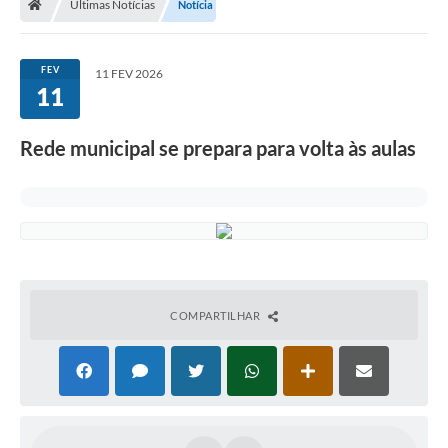
Últimas Notícias
Notícia
Imprensa
FEV
11 FEV 2026
11
Cidadão
Rede municipal se prepara para volta às aulas
Protocolo Digital
CONCURSO
Parcerias da Lei 13.019/2014
Leis Municipais
COMPARTILHAR
Turismo
Governo
Conselho Municipal de Educação