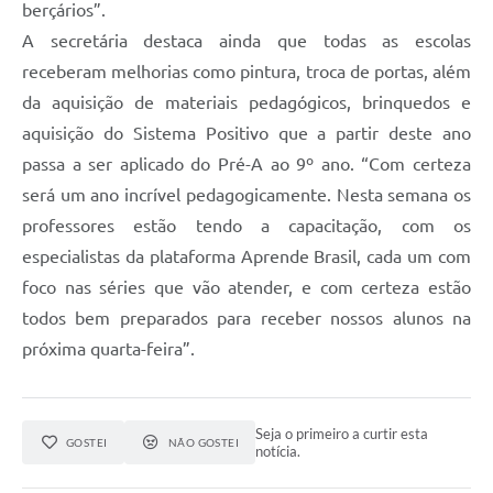
berçários”.
Contas Públicas
A secretária destaca ainda que todas as escolas
receberam melhorias como pintura, troca de portas, além
Legislação
da aquisição de materiais pedagógicos, brinquedos e
aquisição do Sistema Positivo que a partir deste ano
Editais
passa a ser aplicado do Pré-A ao 9º ano. “Com certeza
será um ano incrível pedagogicamente. Nesta semana os
Links
professores estão tendo a capacitação, com os
Serviços Online
especialistas da plataforma Aprende Brasil, cada um com
foco nas séries que vão atender, e com certeza estão
Telefones Úteis
todos bem preparados para receber nossos alunos na
próxima quarta-feira”.
A Prefeitura
Enquete
Seja o primeiro a curtir esta
GOSTEI
NÃO GOSTEI
notícia.
Jornal