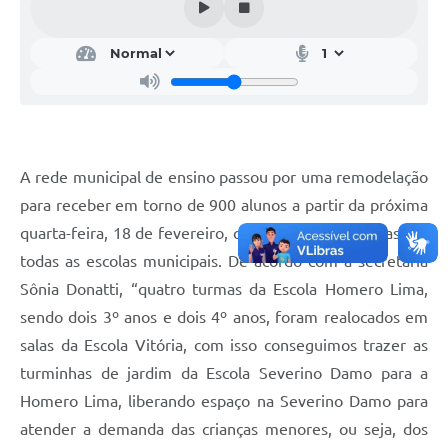
Calendário de vacinação Covid-19
A NOSSA CIDADE
Galeria de Fotos
Contratos
A rede municipal de ensino passou por uma remodelação
Ouvidoria
para receber em torno de 900 alunos a partir da próxima
quarta-feira, 18 de fevereiro, quando iniciam as aulas em
Audiências Públicas
todas as escolas municipais. De acordo com a secretária
Arquivos para Download
Sônia Donatti, “quatro turmas da Escola Homero Lima,
sendo dois 3º anos e dois 4º anos, foram realocados em
Notícias
salas da Escola Vitória, com isso conseguimos trazer as
Obras
turminhas de jardim da Escola Severino Damo para a
Galeria de Vídeos
Homero Lima, liberando espaço na Severino Damo para
atender a demanda das crianças menores, ou seja, dos
Projetos