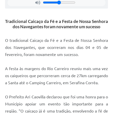
Contas Públicas
Legislação
Tradicional Caicaço da Fé e a Festa de Nossa Senhora
dos Navegantes foram novamente um sucesso
Editais
O tradicional Caicaço da Fé e a Festa de Nossa Senhora
dos Navegantes, que ocorreram nos dias 04 e 05 de
Links
fevereiro, foram novamente um sucesso.
Serviços Online
A festa às margens do Rio Carreiro reuniu mais uma vez
Telefones Úteis
os caiqueiros que percorreram cerca de 27km carregando
A Prefeitura
a Santa até o Camping Carreiro, em Serafina Corrêa.
Enquete
O Prefeito Ari Caovilla declarou que foi uma honra para o
Município apoiar um evento tão importante para a
Jornal
região. “O caicaço já é uma tradição, envolvendo a fé de