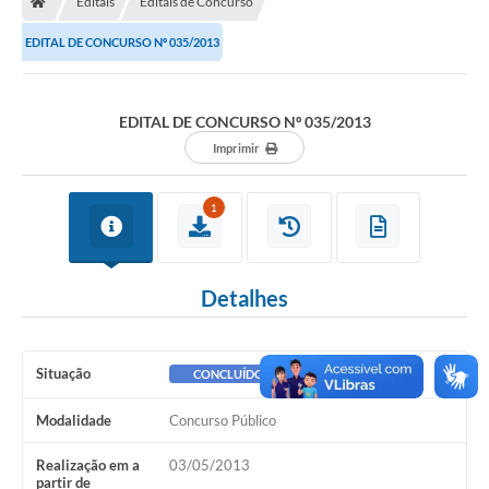
Editais
Editais de Concurso
EDITAL DE CONCURSO Nº 035/2013
Imprensa
EDITAL DE CONCURSO Nº 035/2013
Cidadão
Imprimir
Protocolo Digital
1
CONCURSO
Parcerias da Lei 13.019/2014
Detalhes
Leis Municipais
Turismo
Situação
CONCLUÍDO
Governo
Modalidade
Concurso Público
Realização em a
03/05/2013
Conselho Municipal de Educação
partir de