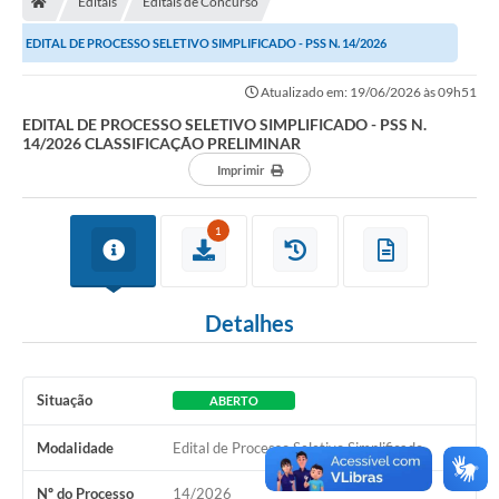
Editais
Editais de Concurso
EDITAL DE PROCESSO SELETIVO SIMPLIFICADO - PSS N. 14/2026
Imprensa
CLASSIFICAÇÃO PRELIMINAR
Atualizado em: 19/06/2026 às 09h51
EDITAL DE PROCESSO SELETIVO SIMPLIFICADO - PSS N.
Cidadão
14/2026 CLASSIFICAÇÃO PRELIMINAR
Imprimir
Protocolo Digital
CONCURSO
1
Parcerias da Lei 13.019/2014
Detalhes
Leis Municipais
Turismo
Situação
ABERTO
Governo
Modalidade
Edital de Processo Seletivo Simplificado
Conselho Municipal de Educação
Nº do Processo
14/2026