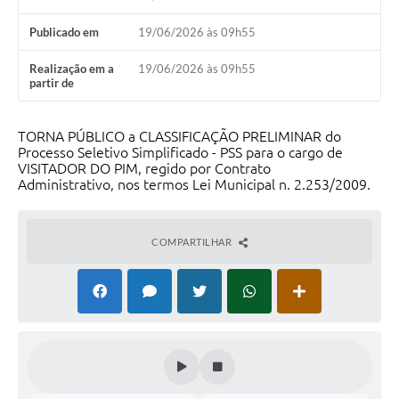
Calendário de vacinação Covid-19
Publicado em
19/06/2026 às 09h55
A NOSSA CIDADE
Realização em a
19/06/2026 às 09h55
partir de
Galeria de Fotos
TORNA PÚBLICO a CLASSIFICAÇÃO PRELIMINAR do
Contratos
Processo Seletivo Simplificado - PSS para o cargo de
VISITADOR DO PIM, regido por Contrato
Ouvidoria
Administrativo, nos termos Lei Municipal n. 2.253/2009.
Audiências Públicas
COMPARTILHAR
Arquivos para Download
Notícias
Obras
Galeria de Vídeos
Projetos