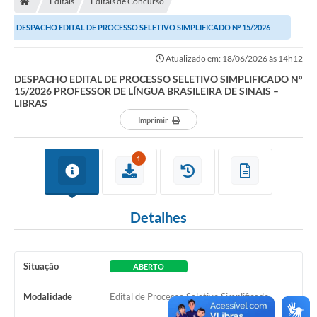
Editais
Editais de Concurso
DESPACHO EDITAL DE PROCESSO SELETIVO SIMPLIFICADO Nº 15/2026
Imprensa
PROFESSOR DE LÍNGUA BRASILEIRA DE SINAIS –...
Atualizado em: 18/06/2026 às 14h12
DESPACHO EDITAL DE PROCESSO SELETIVO SIMPLIFICADO Nº
Cidadão
15/2026 PROFESSOR DE LÍNGUA BRASILEIRA DE SINAIS –
LIBRAS
Protocolo Digital
Imprimir
CONCURSO
1
Parcerias da Lei 13.019/2014
Leis Municipais
Detalhes
Turismo
Situação
Governo
ABERTO
Modalidade
Edital de Processo Seletivo Simplificado
Conselho Municipal de Educação