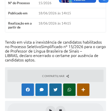
Nº do Processo
15/2026
Calendário de vacinação Covid-19
Publicado em
18/06/2026 às 14h15
A NOSSA CIDADE
Realização em a
18/06/2026 às 14h15
partir de
Galeria de Fotos
Contratos
Tendo em vista a inexistência de candidatos habilitados
no Processo SeletivoSimplificado nº 15/2026 para o cargo
Ouvidoria
de Professor de Língua Brasileira de Sinais –
LIBRAS, declaro encerrado o certame por ausência de
Audiências Públicas
candidatos aptos.
Arquivos para Download
COMPARTILHAR
Notícias
Obras
Galeria de Vídeos
Projetos