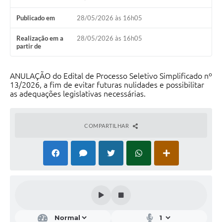
Calendário de vacinação Covid-19
Publicado em
28/05/2026 às 16h05
A NOSSA CIDADE
Realização em a
28/05/2026 às 16h05
partir de
Galeria de Fotos
ANULAÇÃO do Edital de Processo Seletivo Simplificado nº
Contratos
13/2026, a fim de evitar futuras nulidades e possibilitar
as adequações legislativas necessárias.
Ouvidoria
Audiências Públicas
COMPARTILHAR
Arquivos para Download
Notícias
Obras
Galeria de Vídeos
Projetos