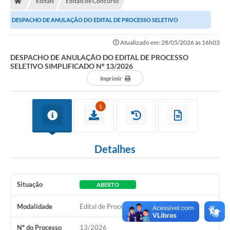
Editais
Editais de Concurso
DESPACHO DE ANULAÇÃO DO EDITAL DE PROCESSO SELETIVO
Imprensa
SIMPLIFICADO Nº 13/2026
Atualizado em: 28/05/2026 às 16h03
DESPACHO DE ANULAÇÃO DO EDITAL DE PROCESSO
Cidadão
SELETIVO SIMPLIFICADO Nº 13/2026
Imprimir
Protocolo Digital
CONCURSO
1
Parcerias da Lei 13.019/2014
Detalhes
Leis Municipais
Turismo
Situação
ABERTO
Governo
Modalidade
Edital de Processo Seletivo Simplificado
Conselho Municipal de Educação
Nº do Processo
13/2026