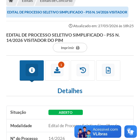
Editais
Editais de Concurso
EDITAL DE PROCESSO SELETIVO SIMPLIFICADO - PSS N. 14/2026 VISITADOR
Imprensa
DO PIM
Atualizado em: 27/05/2026 às 18h25
EDITAL DE PROCESSO SELETIVO SIMPLIFICADO - PSS N.
Cidadão
14/2026 VISITADOR DO PIM
Imprimir
Protocolo Digital
CONCURSO
1
Parcerias da Lei 13.019/2014
Detalhes
Leis Municipais
Turismo
Situação
ABERTO
Governo
Modalidade
Edital de Processo Seletivo Simplificado
Conselho Municipal de Educação
Nº do Processo
14/2026