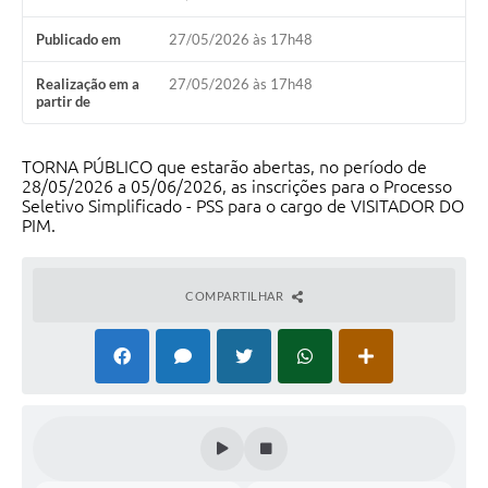
Calendário de vacinação Covid-19
Publicado em
27/05/2026 às 17h48
A NOSSA CIDADE
Realização em a
27/05/2026 às 17h48
partir de
Galeria de Fotos
TORNA PÚBLICO que estarão abertas, no período de
Contratos
28/05/2026 a 05/06/2026, as inscrições para o Processo
Seletivo Simplificado - PSS para o cargo de VISITADOR DO
Ouvidoria
PIM.
Audiências Públicas
COMPARTILHAR
Arquivos para Download
Notícias
Obras
Galeria de Vídeos
Projetos