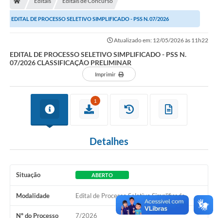
Editais
Editais de Concurso
EDITAL DE PROCESSO SELETIVO SIMPLIFICADO - PSS N. 07/2026
Imprensa
CLASSIFICAÇÃO PRELIMINAR
Atualizado em: 12/05/2026 às 11h22
EDITAL DE PROCESSO SELETIVO SIMPLIFICADO - PSS N.
Cidadão
07/2026 CLASSIFICAÇÃO PRELIMINAR
Imprimir
Protocolo Digital
CONCURSO
1
Parcerias da Lei 13.019/2014
Detalhes
Leis Municipais
Turismo
Situação
ABERTO
Governo
Modalidade
Edital de Processo Seletivo Simplificado
Conselho Municipal de Educação
Nº do Processo
7/2026