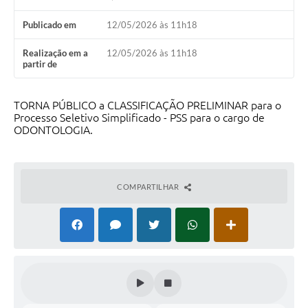
Calendário de vacinação Covid-19
Publicado em
12/05/2026 às 11h18
A NOSSA CIDADE
Realização em a
12/05/2026 às 11h18
partir de
Galeria de Fotos
TORNA PÚBLICO a CLASSIFICAÇÃO PRELIMINAR para o
Contratos
Processo Seletivo Simplificado - PSS para o cargo de
ODONTOLOGIA.
Ouvidoria
Audiências Públicas
COMPARTILHAR
Arquivos para Download
Notícias
Obras
Galeria de Vídeos
Projetos