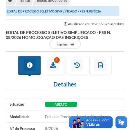
Editais
Editais de Concurso
EDITAL DE PROCESSO SELETIVO SIMPLIFICADO - PSS N. 08/2026
Imprensa
HOMOLOGAÇÃO DAS INSCRIÇÕES
Atualizado em: 12/05/2026 às 11h03
EDITAL DE PROCESSO SELETIVO SIMPLIFICADO - PSS N.
Cidadão
08/2026 HOMOLOGAÇÃO DAS INSCRIÇÕES
Imprimir
Protocolo Digital
CONCURSO
1
Parcerias da Lei 13.019/2014
Detalhes
Leis Municipais
Turismo
Situação
ABERTO
Governo
Modalidade
Edital de Processo Seletivo Simplificado
Conselho Municipal de Educação
Nº do Processo
8/2026