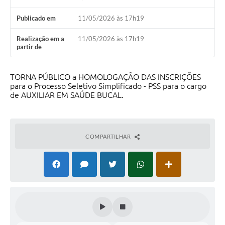
Calendário de vacinação Covid-19
Publicado em
11/05/2026 às 17h19
A NOSSA CIDADE
Realização em a
11/05/2026 às 17h19
partir de
Galeria de Fotos
TORNA PÚBLICO a HOMOLOGAÇÃO DAS INSCRIÇÕES
Contratos
para o Processo Seletivo Simplificado - PSS para o cargo
de AUXILIAR EM SAÚDE BUCAL.
Ouvidoria
Audiências Públicas
COMPARTILHAR
Arquivos para Download
Notícias
Obras
Galeria de Vídeos
Projetos