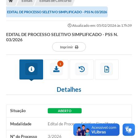
Editais
Editais de Concurso
EDITAL DE PROCESSO SELETIVO SIMPLIFICADO - PSS N. 03/2026
Imprensa
Atualizado em: 05/02/2026 às 17h39
EDITAL DE PROCESSO SELETIVO SIMPLIFICADO - PSS N.
Cidadão
03/2026
Imprimir
Protocolo Digital
CONCURSO
1
Parcerias da Lei 13.019/2014
Detalhes
Leis Municipais
Turismo
Situação
ABERTO
Governo
Modalidade
Edital de Processo Seletivo Simplificado
Conselho Municipal de Educação
Nº do Processo
3/2026