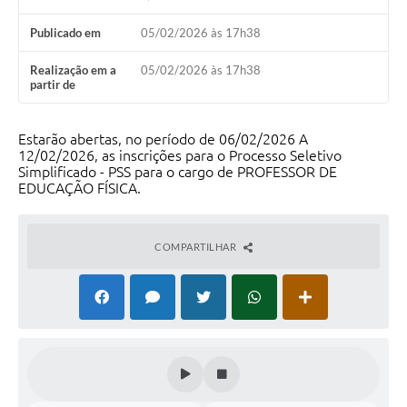
Calendário de vacinação Covid-19
Publicado em
05/02/2026 às 17h38
A NOSSA CIDADE
Realização em a
05/02/2026 às 17h38
partir de
Galeria de Fotos
Estarão abertas, no período de 06/02/2026 A
Contratos
12/02/2026, as inscrições para o Processo Seletivo
Simplificado - PSS para o cargo de PROFESSOR DE
Ouvidoria
EDUCAÇÃO FÍSICA.
Audiências Públicas
COMPARTILHAR
Arquivos para Download
Notícias
Obras
Galeria de Vídeos
Projetos