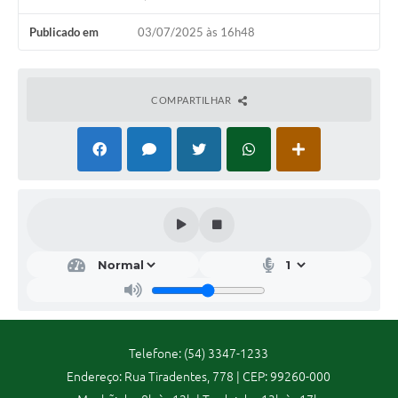
Calendário de vacinação Covid-19
Publicado em
03/07/2025 às 16h48
A NOSSA CIDADE
COMPARTILHAR
Galeria de Fotos
Contratos
Ouvidoria
Audiências Públicas
Arquivos para Download
Notícias
Obras
Galeria de Vídeos
Telefone: (54) 3347-1233
Endereço: Rua Tiradentes, 778 | CEP: 99260-000
Projetos