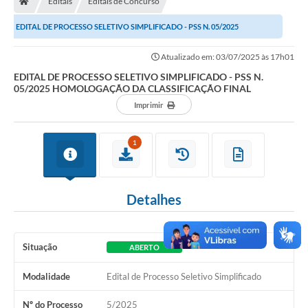
Editais
Editais de Concurso
EDITAL DE PROCESSO SELETIVO SIMPLIFICADO - PSS N. 05/2025
Imprensa
HOMOLOGAÇÃO DA CLASSIFICAÇÃO FINAL
Atualizado em: 03/07/2025 às 17h01
EDITAL DE PROCESSO SELETIVO SIMPLIFICADO - PSS N.
Cidadão
05/2025 HOMOLOGAÇÃO DA CLASSIFICAÇÃO FINAL
Imprimir
Protocolo Digital
CONCURSO
1
Parcerias da Lei 13.019/2014
Detalhes
Leis Municipais
Turismo
Situação
ABERTO
Governo
Modalidade
Edital de Processo Seletivo Simplificado
Conselho Municipal de Educação
Nº do Processo
5/2025