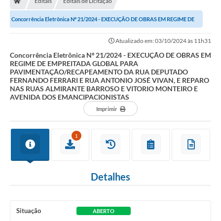
Editais
Editais de Licitação
Concorrência Eletrônica Nº 21/2024 - EXECUÇÃO DE OBRAS EM REGIME DE
Imprensa
EMPREITADA GLOBAL PARA...
Atualizado em: 03/10/2024 às 11h31
Concorrência Eletrônica Nº 21/2024 - EXECUÇÃO DE OBRAS EM
Cidadão
REGIME DE EMPREITADA GLOBAL PARA
PAVIMENTAÇÃO/RECAPEAMENTO DA RUA DEPUTADO
FERNANDO FERRARI E RUA ANTONIO JOSÉ VIVAN, E REPARO
Protocolo Digital
NAS RUAS ALMIRANTE BARROSO E VITORIO MONTEIRO E
AVENIDA DOS EMANCIPACIONISTAS
CONCURSO
Imprimir
Parcerias da Lei 13.019/2014
1
Leis Municipais
Turismo
Detalhes
Governo
Situação
Conselho Municipal de Educação
ABERTO