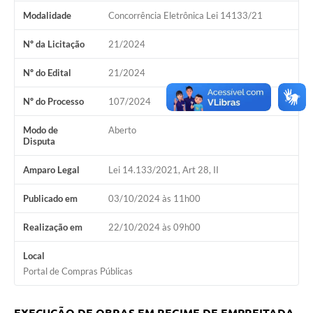
Calendário de vacinação Covid-19
Modalidade
Concorrência Eletrônica Lei 14133/21
Nº da Licitação
21/2024
A NOSSA CIDADE
Nº do Edital
21/2024
Galeria de Fotos
Nº do Processo
107/2024
Contratos
Modo de
Aberto
Ouvidoria
Disputa
Audiências Públicas
Amparo Legal
Lei 14.133/2021, Art 28, II
Arquivos para Download
Publicado em
03/10/2024 às 11h00
Notícias
Realização em
22/10/2024 às 09h00
Obras
Local
Portal de Compras Públicas
Galeria de Vídeos
Projetos