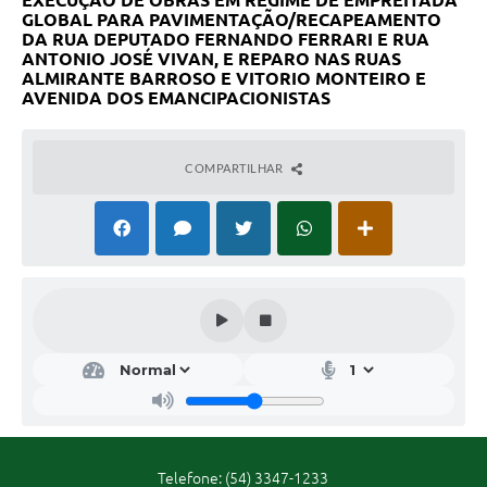
EXECUÇÃO DE OBRAS EM REGIME DE EMPREITADA
GLOBAL PARA PAVIMENTAÇÃO/RECAPEAMENTO
Contas Públicas
DA RUA DEPUTADO FERNANDO FERRARI E RUA
ANTONIO JOSÉ VIVAN, E REPARO NAS RUAS
ALMIRANTE BARROSO E VITORIO MONTEIRO E
Legislação
AVENIDA DOS EMANCIPACIONISTAS
Editais
COMPARTILHAR
Links
Serviços Online
Telefones Úteis
A Prefeitura
Enquete
Jornal
Telefone: (54) 3347-1233