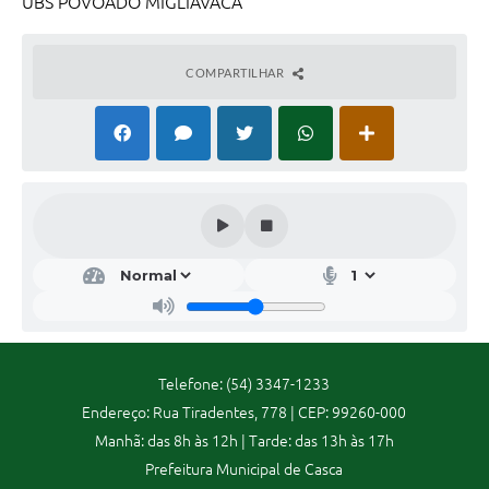
UBS POVOADO MIGLIAVACA
Contas Públicas
COMPARTILHAR
Legislação
Editais
Links
Serviços Online
Telefones Úteis
A Prefeitura
Telefone: (54) 3347-1233
Enquete
Endereço: Rua Tiradentes, 778 | CEP: 99260-000
Manhã: das 8h às 12h | Tarde: das 13h às 17h
Jornal
Prefeitura Municipal de Casca