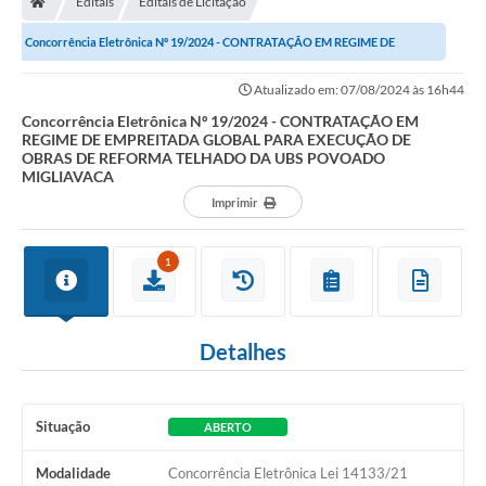
Editais
Editais de Licitação
Concorrência Eletrônica Nº 19/2024 - CONTRATAÇÃO EM REGIME DE
Imprensa
EMPREITADA GLOBAL PARA EXECUÇÃO DE OBRAS DE...
Atualizado em: 07/08/2024 às 16h44
Concorrência Eletrônica Nº 19/2024 - CONTRATAÇÃO EM
Cidadão
REGIME DE EMPREITADA GLOBAL PARA EXECUÇÃO DE
OBRAS DE REFORMA TELHADO DA UBS POVOADO
MIGLIAVACA
Protocolo Digital
Imprimir
CONCURSO
1
Parcerias da Lei 13.019/2014
Leis Municipais
Detalhes
Turismo
Governo
Situação
ABERTO
Conselho Municipal de Educação
Modalidade
Concorrência Eletrônica Lei 14133/21