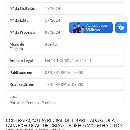
Calendário de vacinação Covid-19
Nº da Licitação
19/2024
Nº do Edital
19/2024
A NOSSA CIDADE
Nº do Processo
86/2024
Galeria de Fotos
Modo de
Aberto
Contratos
Disputa
Ouvidoria
Amparo Legal
Lei 14.133/2021, Art 28, II
Audiências Públicas
Publicado em
06/08/2024 às 17h00
Arquivos para Download
Realização em
17/08/2024 às 09h00
Notícias
Local
Portal de Compras Públicas
Obras
Galeria de Vídeos
CONTRATAÇÃO EM REGIME DE EMPREITADA GLOBAL
PARA EXECUÇÃO DE OBRAS DE REFORMA TELHADO DA
Projetos