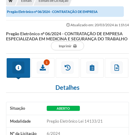
Editais
Editais de Licitação
Pregão Eletrônico nº 06/2024 - CONTRATAÇÃO DE EMPRESA
Imprensa
ESPECIALIZADA EM MEDICINA E SEGURANÇA DO...
Atualizado em: 20/03/2024 às 11h14
Pregão Eletrônico nº 06/2024 - CONTRATAÇÃO DE EMPRESA
Cidadão
ESPECIALIZADA EM MEDICINA E SEGURANÇA DO TRABALHO
Imprimir
Protocolo Digital
CONCURSO
1
Parcerias da Lei 13.019/2014
Detalhes
Leis Municipais
Turismo
Situação
ABERTO
Governo
Modalidade
Pregão Eletrônico Lei 14133/21
Conselho Municipal de Educação
Nº da Licitação
6/2024