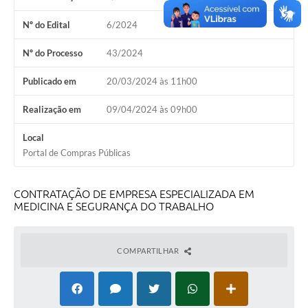
Calendário de vacinação Covid-19
Nº do Edital
6/2024
A NOSSA CIDADE
Nº do Processo
43/2024
Publicado em
20/03/2024 às 11h00
Galeria de Fotos
Realização em
09/04/2024 às 09h00
Contratos
Local
Ouvidoria
Portal de Compras Públicas
Audiências Públicas
Arquivos para Download
CONTRATAÇÃO DE EMPRESA ESPECIALIZADA EM
MEDICINA E SEGURANÇA DO TRABALHO
Notícias
Obras
COMPARTILHAR
Galeria de Vídeos
Projetos