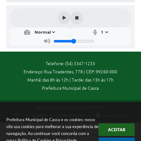
Contas Públicas
Legislação
Editais
Links
Telefone: (54) 3347-1233
Endereço: Rua Tiradentes, 778 | CEP: 99260-000
Serviços Online
Manhã: das 8h às 12h | Tarde: das 13h às 17h
Telefones Úteis
Prefeitura Municipal de Casca
A Prefeitura
Versão do Sistema:
3.5.3 - 19/06/2026
Portal atualizado em:
04/08/2026 15:44
Dados Abertos
Enquete
Prefeitura Municipal de Casca e os cookies: nosso
site usa cookies para melhorar a sua experiência de
ACEITAR
Jornal
navegação. Ao continuar você concorda com a
Copyright Instar - 2006-2026. Todos os direitos reservados -
nossa
Política de Cookies
e
Privacidade
.