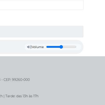
Volume
8 - CEP: 99260-000
h | Tarde: das 13h às 17h