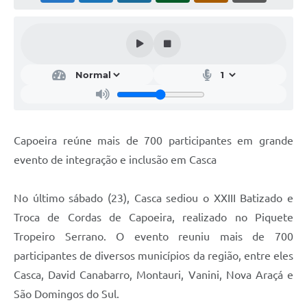
Calendário de vacinação Covid-19
A NOSSA CIDADE
Galeria de Fotos
Contratos
Ouvidoria
Capoeira reúne mais de 700 participantes em grande
evento de integração e inclusão em Casca
Audiências Públicas
Arquivos para Download
No último sábado (23), Casca sediou o XXIII Batizado e
Troca de Cordas de Capoeira, realizado no Piquete
Notícias
Tropeiro Serrano. O evento reuniu mais de 700
Obras
participantes de diversos municípios da região, entre eles
Galeria de Vídeos
Casca, David Canabarro, Montauri, Vanini, Nova Araçá e
São Domingos do Sul.
Projetos