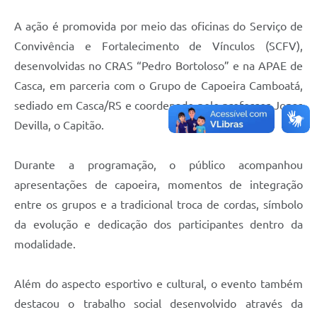
Contas Públicas
A ação é promovida por meio das oficinas do Serviço de
Convivência e Fortalecimento de Vínculos (SCFV),
Legislação
desenvolvidas no CRAS “Pedro Bortoloso” e na APAE de
Casca, em parceria com o Grupo de Capoeira Camboatá,
Editais
sediado em Casca/RS e coordenado pelo professor Jonas
Devilla, o Capitão.
Links
Serviços Online
Durante a programação, o público acompanhou
apresentações de capoeira, momentos de integração
Telefones Úteis
entre os grupos e a tradicional troca de cordas, símbolo
da evolução e dedicação dos participantes dentro da
A Prefeitura
modalidade.
Enquete
Além do aspecto esportivo e cultural, o evento também
Jornal
destacou o trabalho social desenvolvido através da