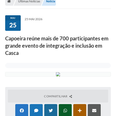
Últimas Notícias
Notícia
Imprensa
MAI
25 MAI 2026
25
Cidadão
Capoeira reúne mais de 700 participantes em
Protocolo Digital
grande evento de integração e inclusão em
Casca
CONCURSO
Parcerias da Lei 13.019/2014
Leis Municipais
Turismo
COMPARTILHAR
Governo
Conselho Municipal de Educação