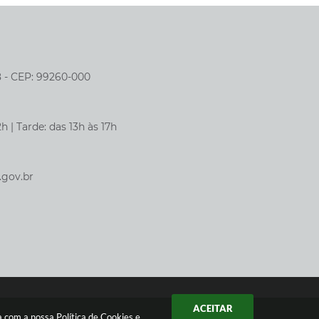
8 - CEP: 99260-000
h | Tarde: das 13h às 17h
.gov.br
ACEITAR
da com a nossa
Política de Cookies
e