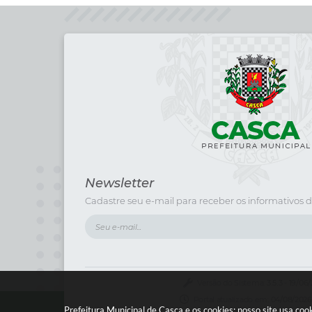
Newsletter
Cadastre seu e-mail para receber os informativos d
Versão do Sistema:
3.5.3 - 19/06
Portal atualizado em:
04/08/2026
Prefeitura Municipal de Casca e os cookies: nosso site usa c