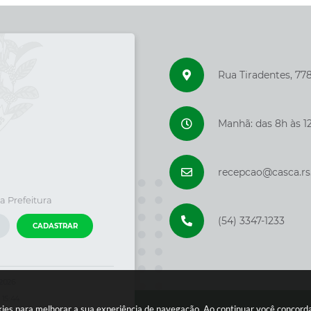
Rua Tiradentes, 77
Manhã: das 8h às 12
recepcao@casca.rs
a Prefeitura
(54) 3347-1233
CADASTRAR
/2026
 15:44
ookies para melhorar a sua experiência de navegação. Ao continuar você concor