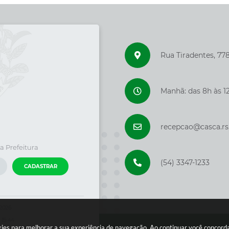
Rua Tiradentes, 77
Manhã: das 8h às 12
recepcao@casca.rs
a Prefeitura
(54) 3347-1233
CADASTRAR
/2026
 15:44
ookies para melhorar a sua experiência de navegação. Ao continuar você concor