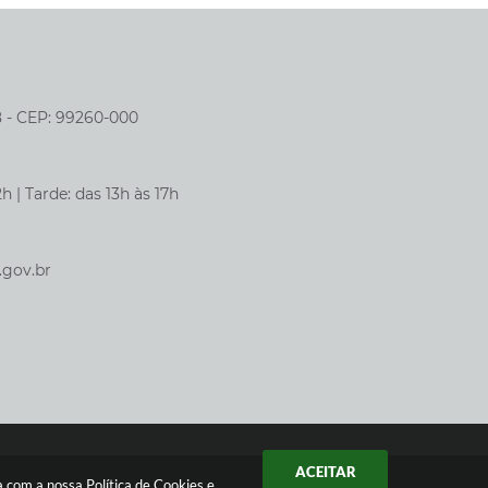
8 - CEP: 99260-000
h | Tarde: das 13h às 17h
.gov.br
ACEITAR
da com a nossa
Política de Cookies
e