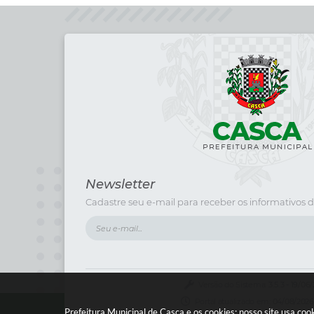
Newsletter
Cadastre seu e-mail para receber os informativos d
Versão do Sistema:
3.5.3 - 19/06
Portal atualizado em:
04/08/2026
Prefeitura Municipal de Casca e os cookies: nosso site usa c