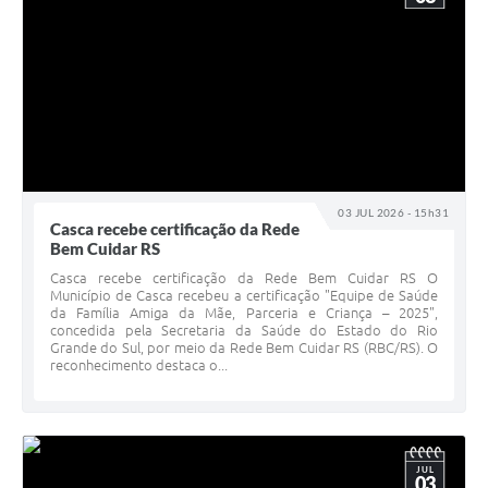
03 JUL 2026 - 15h31
Casca recebe certificação da Rede
Bem Cuidar RS
Casca recebe certificação da Rede Bem Cuidar RS O
Município de Casca recebeu a certificação "Equipe de Saúde
da Família Amiga da Mãe, Parceria e Criança – 2025",
concedida pela Secretaria da Saúde do Estado do Rio
Grande do Sul, por meio da Rede Bem Cuidar RS (RBC/RS). O
reconhecimento destaca o...
JUL
03