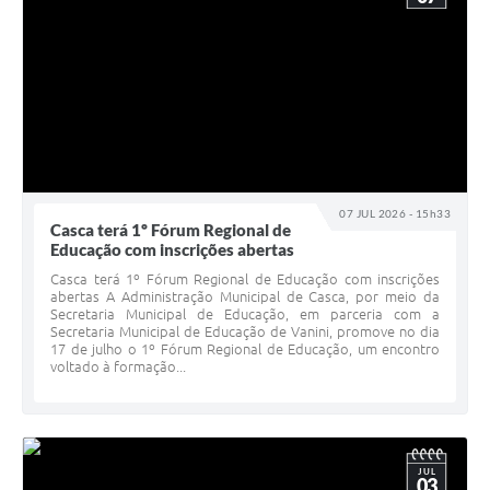
07 JUL 2026 - 15h33
Casca terá 1º Fórum Regional de
Educação com inscrições abertas
Casca terá 1º Fórum Regional de Educação com inscrições
abertas A Administração Municipal de Casca, por meio da
Secretaria Municipal de Educação, em parceria com a
Secretaria Municipal de Educação de Vanini, promove no dia
17 de julho o 1º Fórum Regional de Educação, um encontro
voltado à formação...
JUL
03