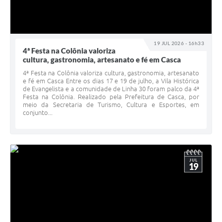
19 JUL 2026 - 16h33
4ª Festa na Colônia valoriza
cultura, gastronomia, artesanato e fé em Casca
4ª Festa na Colônia valoriza cultura, gastronomia, artesanato
e fé em Casca Entre os dias 17 e 19 de julho, a Vila Histórica
de Evangelista e a comunidade de Linha 30 foram palco da 4ª
Festa na Colônia. Realizado pela Prefeitura de Casca, por
meio da Secretaria de Turismo, Cultura e Esportes, em
conjunto...
JUL
19