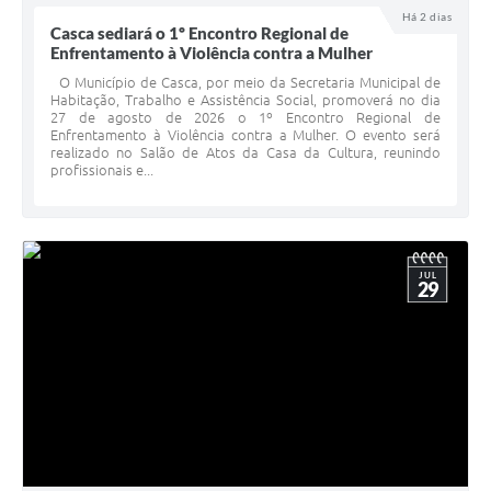
Há 2 dias
Calendário de vacinação Covid-19
Casca sediará o 1º Encontro Regional de
Enfrentamento à Violência contra a Mulher
A NOSSA CIDADE
O Município de Casca, por meio da Secretaria Municipal de
Habitação, Trabalho e Assistência Social, promoverá no dia
27 de agosto de 2026 o 1º Encontro Regional de
Galeria de Fotos
Enfrentamento à Violência contra a Mulher. O evento será
realizado no Salão de Atos da Casa da Cultura, reunindo
profissionais e...
Contratos
Ouvidoria
Audiências Públicas
JUL
29
Arquivos para Download
Notícias
Obras
Galeria de Vídeos
Projetos