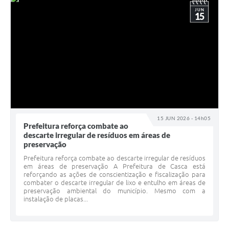
JUN
15
15 JUN 2026 - 14h05
Prefeitura reforça combate ao
descarte irregular de resíduos em áreas de
preservação
Prefeitura reforça combate ao descarte irregular de resíduos
em áreas de preservação A Prefeitura de Casca está
reforçando as ações de conscientização e fiscalização para
combater o descarte irregular de lixo e entulho em áreas de
preservação ambiental do município. Mesmo com a
instalação de placas...