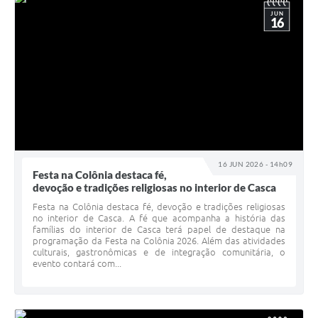
JUN
16
16 JUN 2026 - 14h09
Festa na Colônia destaca fé,
devoção e tradições religiosas no interior de Casca
Festa na Colônia destaca fé, devoção e tradições religiosas
no interior de Casca. A fé que acompanha a história das
famílias do interior de Casca terá papel de destaque na
programação da Festa na Colônia 2026. Além das atividades
culturais, gastronômicas e de integração comunitária, o
evento contará com...