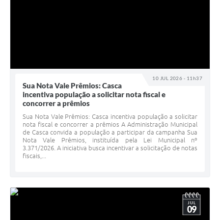
10 JUL 2026 - 11h37
Sua Nota Vale Prêmios: Casca
incentiva população a solicitar nota fiscal e
concorrer a prêmios
Sua Nota Vale Prêmios: Casca incentiva população a solicitar
nota fiscal e concorrer a prêmios A Administração Municipal
de Casca convida a população a participar da campanha Sua
Nota Vale Prêmios, instituída pela Lei Municipal nº
3.371/2026. A iniciativa busca incentivar a solicitação de notas
fiscais,...
JUL
09