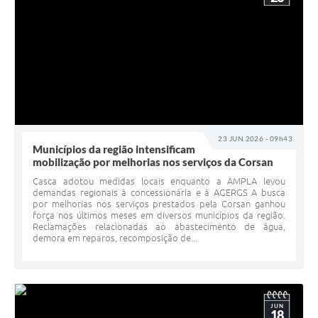
23 JUN 2026 - 09h43
Municípios da região intensificam
mobilização por melhorias nos serviços da Corsan
Casca adotou medidas locais enquanto a AMPLA levou
demandas regionais à concessionária e à AGERGS A busca
por melhorias nos serviços prestados pela Corsan ganhou
força nos últimos meses em diversos municípios da região.
Reclamações relacionadas ao abastecimento de água,
demora em reparos, recomposição de...
JUN
18