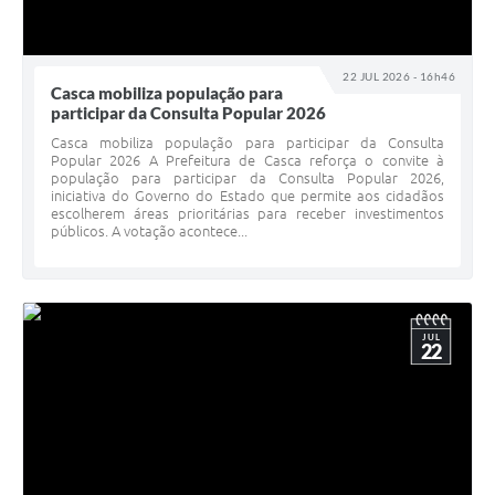
22 JUL 2026 - 16h46
Casca mobiliza população para
participar da Consulta Popular 2026
Casca mobiliza população para participar da Consulta
Popular 2026 A Prefeitura de Casca reforça o convite à
população para participar da Consulta Popular 2026,
iniciativa do Governo do Estado que permite aos cidadãos
escolherem áreas prioritárias para receber investimentos
públicos. A votação acontece...
JUL
22