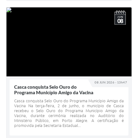
JUN
08
08 JUN 2026 - 13h47
Casca conquista Selo Ouro do
Programa Município Amigo da Vacina
Casca conquista Selo Ouro do Programa Município Amigo da
Vacina Na terça-feira, 2 de junho, o município de Casca
recebeu o Selo Ouro do Programa Município Amigo da
Vacina, durante cerimônia realizada no Auditório do
Ministério Público, em Porto Alegre. A certificação é
promovida pela Secretaria Estadual...