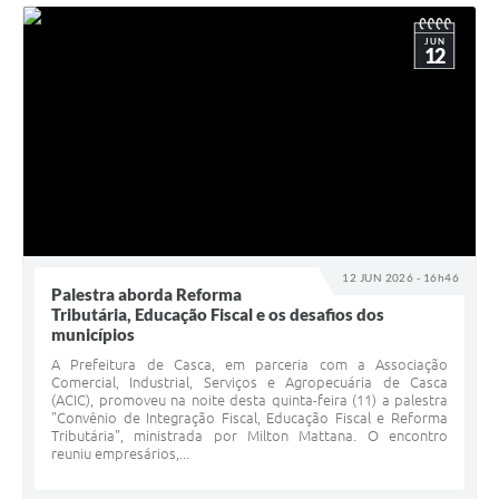
JUN
12
12 JUN 2026 - 16h46
Palestra aborda Reforma
Tributária, Educação Fiscal e os desafios dos
municípios
A Prefeitura de Casca, em parceria com a Associação
Comercial, Industrial, Serviços e Agropecuária de Casca
(ACIC), promoveu na noite desta quinta-feira (11) a palestra
"Convênio de Integração Fiscal, Educação Fiscal e Reforma
Tributária", ministrada por Milton Mattana. O encontro
reuniu empresários,...