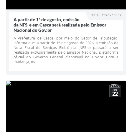
23 JUL 2026 - 13h57
A partir de 1º de agosto, emissão
da NFS-e em Casca será realizada pelo Emissor
Nacional do Gov.br
A Prefeitura de Casca, por meio do Setor de Tributação,
informa que, a partir de 1º de agosto de 2026, a emissão da
Nota Fiscal de Serviços Eletrônica (NFS-e) passará a ser
realizada exclusivamente pelo Emissor Nacional, plataforma
oficial do Governo Federal disponível no Gov.br. Com a
mudança, os...
JUL
22