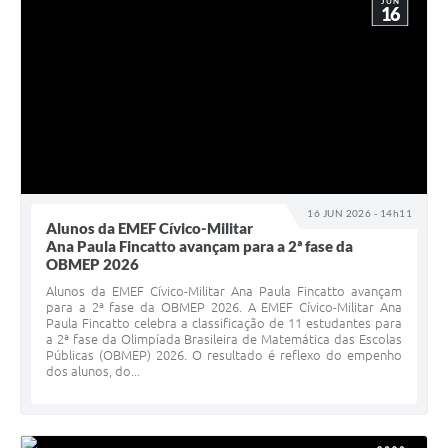
JUN
16
16 JUN 2026 - 14h11
Alunos da EMEF Cívico-Militar
Ana Paula Fincatto avançam para a 2ª fase da
OBMEP 2026
Alunos da EMEF Cívico-Militar Ana Paula Fincatto avançam
para a 2ª fase da OBMEP 2026. A EMEF Cívico-Militar Ana
Paula Fincatto celebra a classificação de 11 estudantes para
a 2ª fase da Olimpíada Brasileira de Matemática das Escolas
Públicas (OBMEP) 2026. O resultado é reflexo do empenho
dos alunos, do...