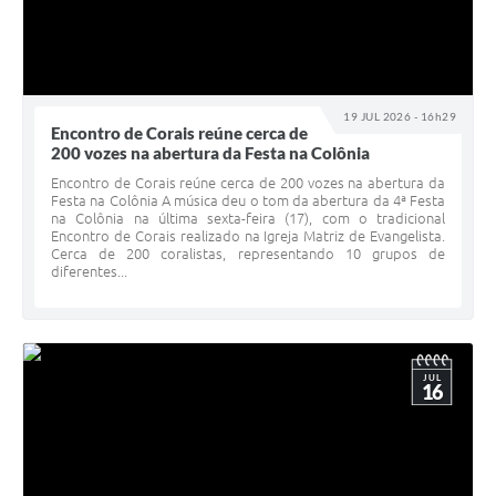
19 JUL 2026 - 16h29
Encontro de Corais reúne cerca de
200 vozes na abertura da Festa na Colônia
Encontro de Corais reúne cerca de 200 vozes na abertura da
Festa na Colônia A música deu o tom da abertura da 4ª Festa
na Colônia na última sexta-feira (17), com o tradicional
Encontro de Corais realizado na Igreja Matriz de Evangelista.
Cerca de 200 coralistas, representando 10 grupos de
diferentes...
JUL
16