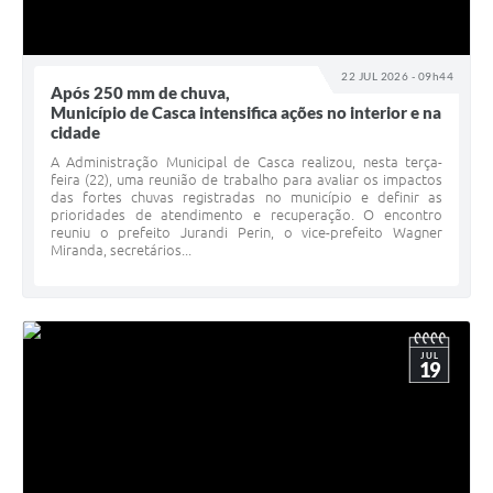
22 JUL 2026 - 09h44
Após 250 mm de chuva,
Município de Casca intensifica ações no interior e na
cidade
A Administração Municipal de Casca realizou, nesta terça-
feira (22), uma reunião de trabalho para avaliar os impactos
das fortes chuvas registradas no município e definir as
prioridades de atendimento e recuperação. O encontro
reuniu o prefeito Jurandi Perin, o vice-prefeito Wagner
Miranda, secretários...
JUL
19