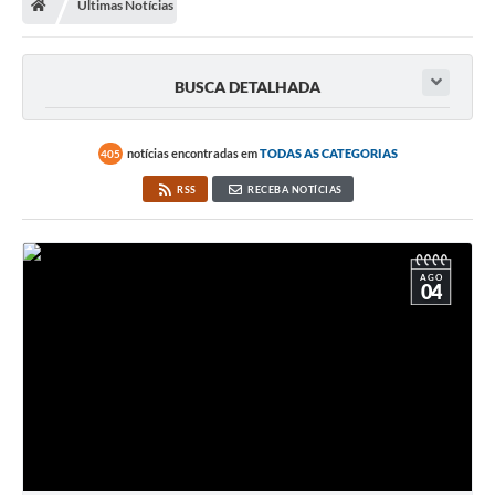
Últimas Notícias
Imprensa
BUSCA DETALHADA
Cidadão
notícias encontradas em
TODAS AS CATEGORIAS
405
Protocolo Digital
RSS
RECEBA NOTÍCIAS
CONCURSO
Parcerias da Lei 13.019/2014
AGO
04
Leis Municipais
Turismo
Governo
Conselho Municipal de Educação