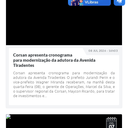
08 JUL 2026 - 16h03
Corsan apresenta cronograma
para modernização da adutora da Avenida
Tiradentes
Corsan apresenta cronograma para modernização da
adutora da Avenida Tiradentes O prefeito Jurandi Perin e o
vice-prefeito Wagner Miranda receberam, na manhã desta
quarta-feira (08), o gerente de Operações, Marcel da Silva, e
o supervisor regional da Corsan, Maycon Ricardo, para tratar
de investimentos e...
JUL
07