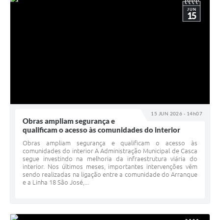
JUN
15
15 JUN 2026 - 14h07
Obras ampliam segurança e
qualificam o acesso às comunidades do interior
Obras ampliam segurança e qualificam o acesso às
comunidades do interior A Administração Municipal de Casca
segue investindo na melhoria da infraestrutura viária do
interior. Nos últimos meses, importantes intervenções vêm
sendo realizadas na ligação entre a comunidade do Arranque
e a Linha 18 São José,...