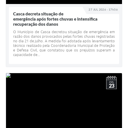
Agenda
27 JUL 2026 - 17h56
SIC
Casca decreta situação de
emergência após fortes chuvas e intensifica
Contato
recuperação dos danos
O Município de Casca decretou situação de emergência em
Turismo
razão dos danos provocados pelas fortes chuvas registradas
no dia 21 de julho. A medida foi adotada após levantamento
técnico realizado pela Coordenadoria Municipal de Proteção
e Defesa Civil, que constatou que os prejuízos superam a
capacidade de...
JUL
23