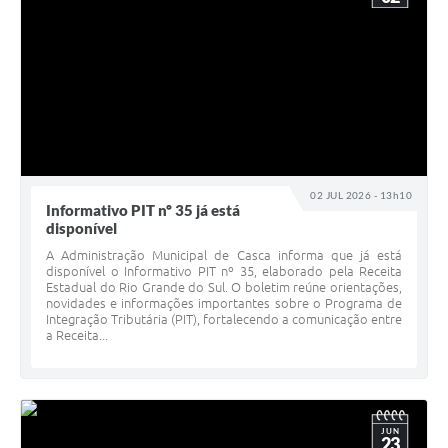
02 JUL 2026 - 13h10
Informativo PIT nº 35 já está
disponível
A Administração Municipal de Casca informa que já está
disponível o Informativo PIT nº 35, elaborado pela Receita
Estadual do Rio Grande do Sul. O boletim reúne orientações,
novidades e informações importantes sobre o Programa de
Integração Tributária (PIT), fortalecendo a comunicação entre
a Receita...
JUN
23