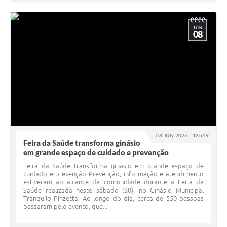
JUN
08
08 JUN 2026 - 13h49
Feira da Saúde transforma ginásio
em grande espaço de cuidado e prevenção
Feira da Saúde transforma ginásio em grande espaço de
cuidado e prevenção Prevenção, informação e atendimento
estiveram ao alcance da comunidade durante a Feira da
Saúde realizada neste sábado (30), no Ginásio Municipal
Tranquilo Pinzetta. Ao longo do dia, cerca de 550 pessoas
passaram pelo evento, que...