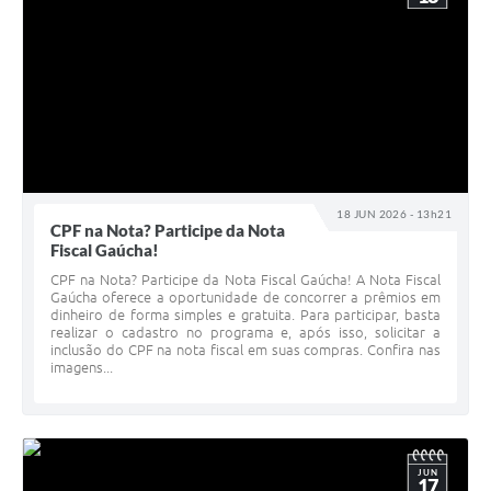
18 JUN 2026 - 13h21
CPF na Nota? Participe da Nota
Fiscal Gaúcha!
CPF na Nota? Participe da Nota Fiscal Gaúcha! A Nota Fiscal
Gaúcha oferece a oportunidade de concorrer a prêmios em
dinheiro de forma simples e gratuita. Para participar, basta
realizar o cadastro no programa e, após isso, solicitar a
inclusão do CPF na nota fiscal em suas compras. Confira nas
imagens...
JUN
17