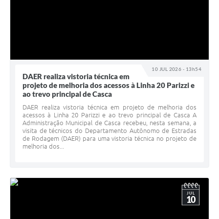
10 JUL 2026 - 13h54
DAER realiza vistoria técnica em
projeto de melhoria dos acessos à Linha 20 Parizzi e
ao trevo principal de Casca
DAER realiza vistoria técnica em projeto de melhoria dos
acessos à Linha 20 Parizzi e ao trevo principal de Casca A
Administração Municipal de Casca recebeu, nesta semana, a
visita de técnicos do Departamento Autônomo de Estradas
de Rodagem (DAER) para uma vistoria técnica no projeto de
melhoria dos...
JUL
10