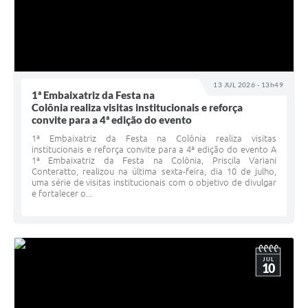
13 JUL 2026 - 13h49
1ª Embaixatriz da Festa na
Colônia realiza visitas institucionais e reforça
convite para a 4ª edição do evento
1ª Embaixatriz da Festa na Colônia realiza visitas
institucionais e reforça convite para a 4ª edição do evento A
1ª Embaixatriz da Festa na Colônia, Priscila Variani
Conteratto, realizou na última sexta-feira, dia 10 de julho,
uma série de visitas institucionais com o objetivo de divulgar
e fortalecer o...
JUL
10