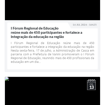
16 JUL 2026 - 16h25
I Fórum Regional de Educação
reúne mais de 450 participantes e fortalece a
integração da educação na região
I Fórum Regional de Educação reúne mais de 450
participantes e fortalece a integração da educação na região
Nesta sexta-feira, 17 de julho, a Administração de Casca em
parceria com a Prefeitura de Vanini promoveram o I Fórum
Regional de Educação, reunindo mais de 450 profissionais da
educação em um dia...
JUL
13