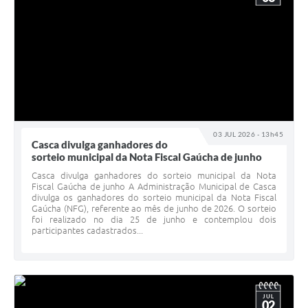
03 JUL 2026 - 13h45
Casca divulga ganhadores do
sorteio municipal da Nota Fiscal Gaúcha de junho
Casca divulga ganhadores do sorteio municipal da Nota
Fiscal Gaúcha de junho A Administração Municipal de Casca
divulga os ganhadores do sorteio municipal da Nota Fiscal
Gaúcha (NFG), referente ao mês de junho de 2026. O sorteio
foi realizado no dia 25 de junho e contemplou dois
participantes cadastrados...
JUL
02