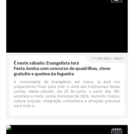
17 JUN 2026 - 18h03
É neste sábado: Evangelista terá
Festa Junina com concurso de quadrilhas, show
gratuito e queima da fogueira
A comunidade de Evangelista, em Casca, já está nos
preparativos finais para viver o clima das tradicionais festas
juninas. Neste sábado, dia 20 de junho, a partir das 18h,
acontece a Festa Junina Municipal de 2026, reunindo música,
cultura popular, integração comunitária e atrações gratuitas
para toda a...