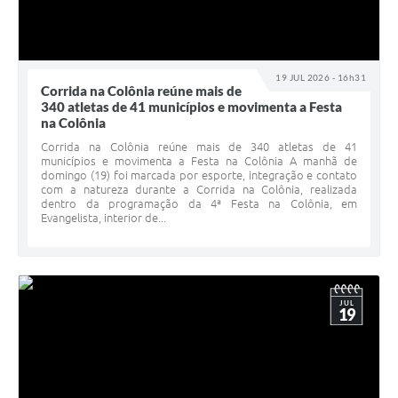
19 JUL 2026 - 16h31
Corrida na Colônia reúne mais de
340 atletas de 41 municípios e movimenta a Festa
na Colônia
Corrida na Colônia reúne mais de 340 atletas de 41
municípios e movimenta a Festa na Colônia A manhã de
domingo (19) foi marcada por esporte, integração e contato
com a natureza durante a Corrida na Colônia, realizada
dentro da programação da 4ª Festa na Colônia, em
Evangelista, interior de...
JUL
19